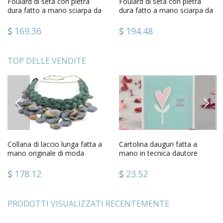
Foulard di seta con pietra
Foulard di seta con pietra
dura fatto a mano sciarpa da
dura fatto a mano sciarpa da
donna idea regalo
donna idea regalo
169.36
194.48
TOP DELLE VENDITE
PREVIOUS
NEXT
Collana di laccio lunga fatta a
Cartolina dauguri fatta a
mano originale di moda
mano in tecnica dautore
bigiotteria da donna
scritta hugs and kisses
178.12
23.52
PRODOTTI VISUALIZZATI RECENTEMENTE