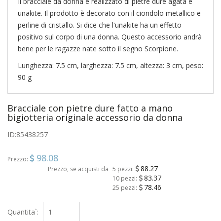
Il bracciale da donna è realizzato di pietre dure agata e
unakite. Il prodotto è decorato con il ciondolo metallico e
perline di cristallo. Si dice che l'unakite ha un effetto
positivo sul corpo di una donna. Questo accessorio andrà
bene per le ragazze nate sotto il segno Scorpione.
Lunghezza: 7.5 cm, larghezza: 7.5 cm, altezza: 3 cm, peso:
90 g
Bracciale con pietre dure fatto a mano
bigiotteria originale accessorio da donna
ID:
85438257
98.08
Prezzo:
88.27
Prezzo, se acquisti da
5 pezzi:
83.37
10 pezzi:
78.46
25 pezzi:
Quantita`: