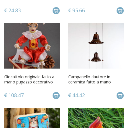
originale da frigo
ceramica originale
24.83
95.66
Giocattolo originale fatto a
Campanello dautore in
mano pupazzo decorativo
ceramica fatto a mano
bambola di design
elementi decorativi da parete
108.47
44.42