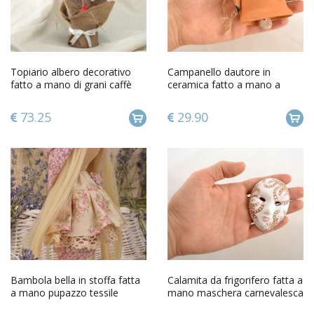
Topiario albero decorativo
Campanello dautore in
fatto a mano di grani caffè
ceramica fatto a mano a
alberello della felicità
forma di agnello divertente
73.25
29.90
Bambola bella in stoffa fatta
Calamita da frigorifero fatta a
a mano pupazzo tessile
mano maschera carnevalesca
originale interior design
magnete da frigo