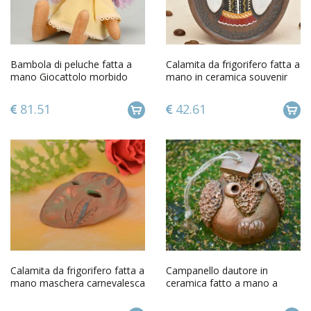
Bambola di peluche fatta a
Calamita da frigorifero fatta a
mano Giocattolo morbido
mano in ceramica souvenir
Cavallo con criniera viola
magnete da frigo
81.51
42.61
Calamita da frigorifero fatta a
Campanello dautore in
mano maschera carnevalesca
ceramica fatto a mano a
magnete da frigo
forma di civetta saggia