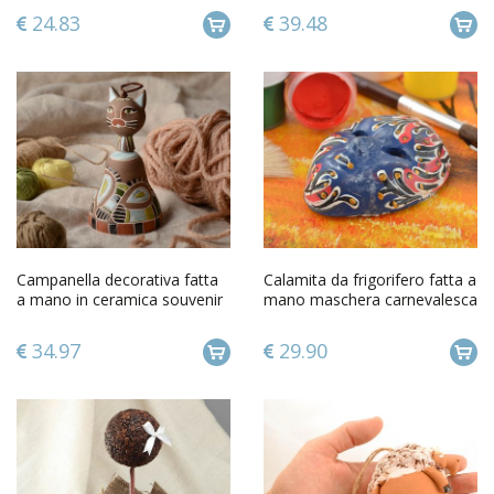
24.83
39.48
Campanella decorativa fatta
Calamita da frigorifero fatta a
a mano in ceramica souvenir
mano maschera carnevalesca
in terracotta originale
magnete da frigo
34.97
29.90