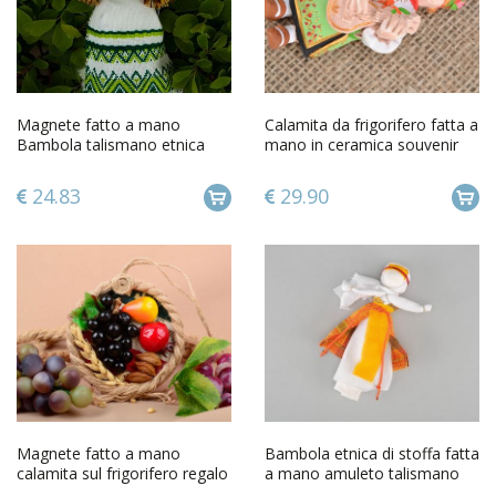
Magnete fatto a mano
Calamita da frigorifero fatta a
Bambola talismano etnica
mano in ceramica souvenir
Decorazioni di frigorifero
magnete da frigo
24.83
29.90
Magnete fatto a mano
Bambola etnica di stoffa fatta
calamita sul frigorifero regalo
a mano amuleto talismano
originale per frigo
giocattolo slavo