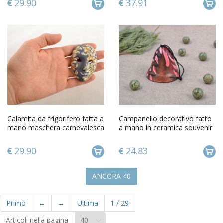
29.90
37.91
Calamita da frigorifero fatta a
Campanello decorativo fatto
mano maschera carnevalesca
a mano in ceramica souvenir
magnete da frigo
da appendere originale
29.90
24.83
ANCORA
40
Primo
←
→
Ultima
1
/
29
Articoli nella pagina