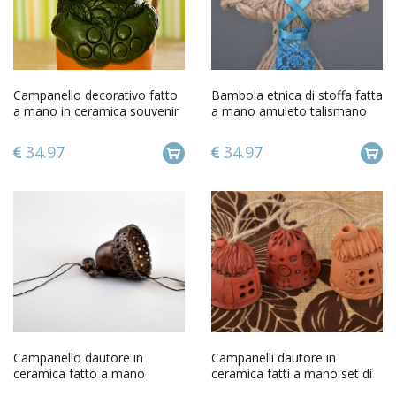
Campanello decorativo fatto
Bambola etnica di stoffa fatta
a mano in ceramica souvenir
a mano amuleto talismano
in terracotta origianale
giocattolo slavo
34.97
34.97
Campanello dautore in
Campanelli dautore in
ceramica fatto a mano
ceramica fatti a mano set di
campanella tenera marrone
tre campanelli casette