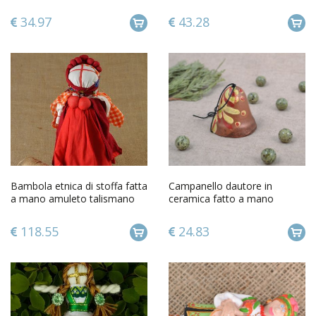
campanelle tenere bianche
laccio da appendere
34.97
43.28
Bambola etnica di stoffa fatta
Campanello dautore in
a mano amuleto talismano
ceramica fatto a mano
slavo amarena donna
dipinto con colori acrilici
118.55
24.83