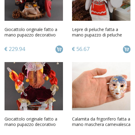
Giocattolo originale fatto a
Lepre di peluche fatta a
mano pupazzo decorativo
mano pupazzo di peluche
bambola di design
giocattolo di peluche
229.94
56.67
Giocattolo originale fatto a
Calamita da frigorifero fatta a
mano pupazzo decorativo
mano maschera carnevalesca
bambola di design
magnete da frigo