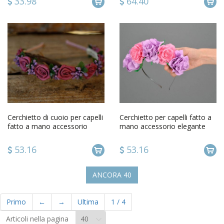
33.98
64.40
Cerchietto di cuoio per capelli
Cerchietto per capelli fatto a
fatto a mano accessorio
mano accessorio elegante
originale da donna
con fiori di foamiran
53.16
53.16
ANCORA
40
Primo
←
→
Ultima
1
/
4
Articoli nella pagina