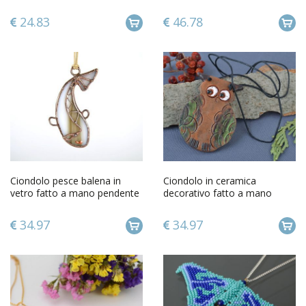
Ciondolo con turchese
pendente originale etnico
naturale
24.83
46.78
Ciondolo pesce balena in
Ciondolo in ceramica
vetro fatto a mano pendente
decorativo fatto a mano
originale di vetrata
pendente dipinto da bambini
34.97
34.97