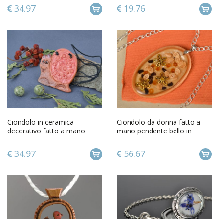
34.97
19.76
Ciondolo in ceramica
Ciondolo da donna fatto a
decorativo fatto a mano
mano pendente bello in
pendente etnico in ceramica
argilla polimerica con
catenina
34.97
56.67