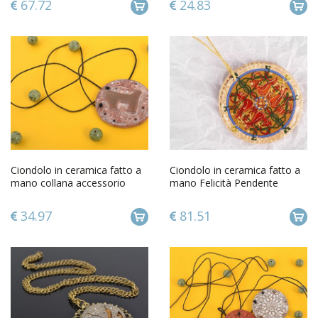
67.72
24.83
Ciondolo in ceramica fatto a
Ciondolo in ceramica fatto a
mano collana accessorio
mano Felicità Pendente
artigianale dipinto
vintage Gioielli da donna
34.97
81.51