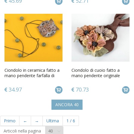
45.69
52.71
Ciondolo in ceramica fatto a
Ciondolo di cuoio fatto a
mano pendente farfalla di
mano pendente originale
argilla dipinto
accessorio da donna
34.97
70.73
ANCORA
40
Primo
←
→
Ultima
1
/
6
Articoli nella pagina