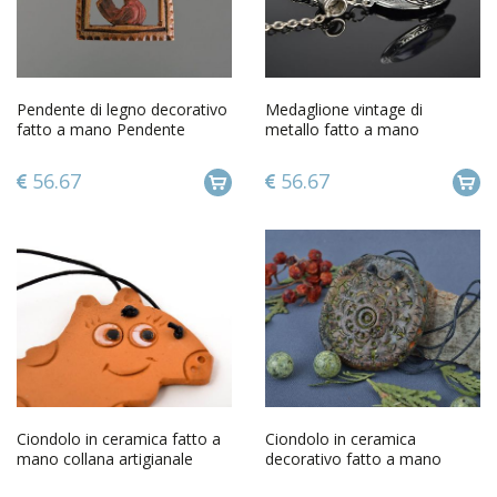
Pendente di legno decorativo
Medaglione vintage di
fatto a mano Pendente
metallo fatto a mano
etnico Amuleto di legno
pendente originale da donna
56.67
56.67
Ciondolo in ceramica fatto a
Ciondolo in ceramica
mano collana artigianale
decorativo fatto a mano
accessorio in stile etnico
pendente etnico in ceramica