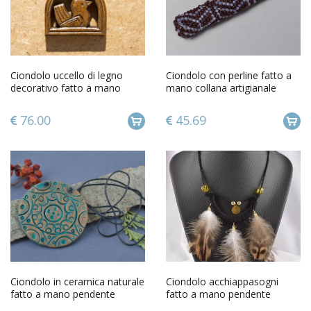
Ciondolo uccello di legno
Ciondolo con perline fatto a
decorativo fatto a mano
mano collana artigianale
Pendente etnico in legno
accessorio da donna
76.00
45.69
Ciondolo in ceramica naturale
Ciondolo acchiappasogni
fatto a mano pendente
fatto a mano pendente
etnico in ceramica
originale con piuma