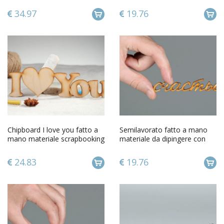
scrapbooking
34.97
19.76
Chipboard I love you fatto a
Semilavorato fatto a mano
mano materiale scrapbooking
materiale da dipingere con
album scrapbooking
scritta Felicità
24.83
19.76