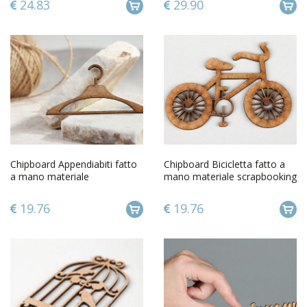
24.83
29.90
Chipboard Appendiabiti fatto
Chipboard Bicicletta fatto a
a mano materiale
mano materiale scrapbooking
scrapbooking album
album scrapbooking
scrapbooking
19.76
19.76