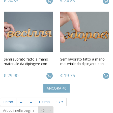
24.83
24.83
Semilavorato fatto a mano
Semilavorato fatto a mano
materiale da dipingere con
materiale da dipingere con
scritta Nozze in russo
scritta Salute
29.90
19.76
ANCORA
40
Primo
←
→
Ultima
1
/
5
Articoli nella pagina