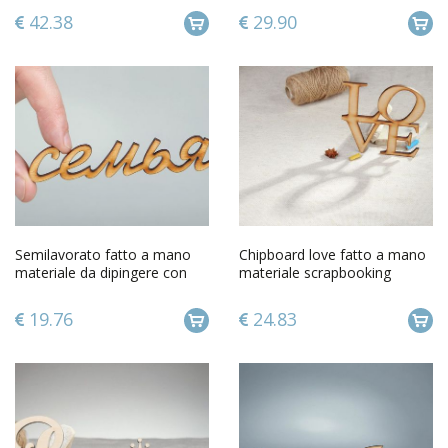
42.38
29.90
Semilavorato fatto a mano
Chipboard love fatto a mano
materiale da dipingere con
materiale scrapbooking
scritta Famiglia in russo
album scrapbooking
19.76
24.83