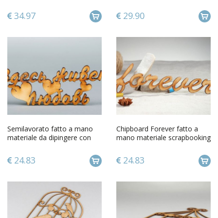
forma di scritta felicità
album scrapbooking
34.97
29.90
Semilavorato fatto a mano
Chipboard Forever fatto a
materiale da dipingere con
mano materiale scrapbooking
scritta Qui vive lamore
album scrapbooking
24.83
24.83