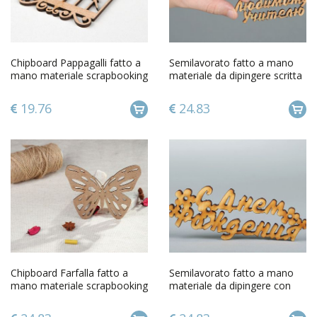
Chipboard Pappagalli fatto a
Semilavorato fatto a mano
mano materiale scrapbooking
materiale da dipingere scritta
album scrapbooking
Allamato professore
19.76
24.83
Chipboard Farfalla fatto a
Semilavorato fatto a mano
mano materiale scrapbooking
materiale da dipingere con
album scrapbooking
scritta Buon compleanno