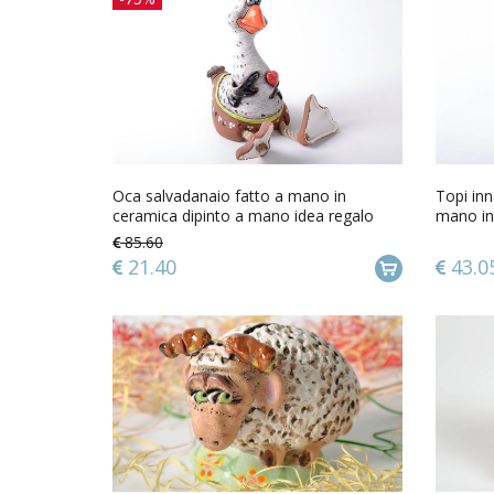
Oca salvadanaio fatto a mano in
Topi inn
ceramica dipinto a mano idea regalo
mano in
regalo
85.60
21.40
43.0