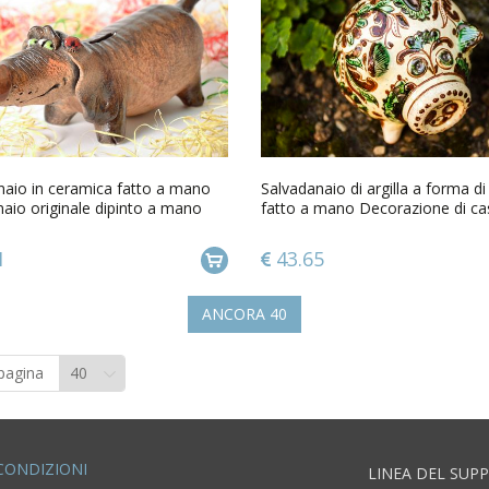
naio in ceramica fatto a mano
Salvadanaio di argilla a forma d
aio originale dipinto a mano
fatto a mano Decorazione di ca
1
43.65
ANCORA
40
 pagina
CONDIZIONI
LINEA DEL SUP