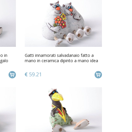
o in
Gatti innamorati salvadanaio fatto a
egalo
mano in ceramica dipinto a mano idea
regalo
59.21