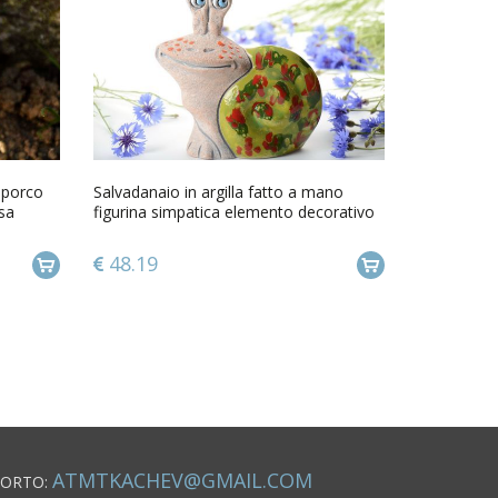
i porco
Salvadanaio in argilla fatto a mano
sa
figurina simpatica elemento decorativo
48.19
ATMTKACHEV@GMAIL.COM
PORTO: