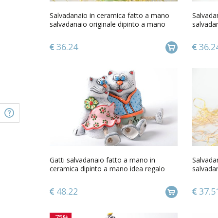
Salvadanaio in ceramica fatto a mano
Salvada
salvadanaio originale dipinto a mano
salvadan
36.24
36.2
Gatti salvadanaio fatto a mano in
Salvada
ceramica dipinto a mano idea regalo
salvadan
48.22
37.5
-75%