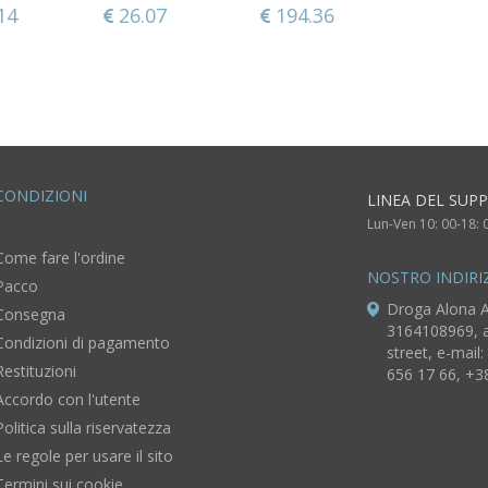
a Brocca
ortodossa
di casa articoli
decorativo Piatto
Portacell
14
26.07
194.36
17.21
36.45
a
decorazioni di
religiosi
intagliato da
legno na
casa
parete
laccato
CONDIZIONI
LINEA DEL SUP
Lun-Ven 10: 00-18: 
Come fare l'ordine
NOSTRO INDIRI
Pacco
Droga Alona A
Consegna
3164108969, a
Condizioni di pagamento
street, e-mail:
Restituzioni
656 17 66, +3
Accordo con l'utente
Politica sulla riservatezza
Le regole per usare il sito
Termini sui cookie