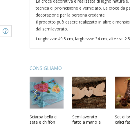
La croce decorativa è realizzata di legno naturale.
tecnica di piroincisione e verniciato. La croce da p
decorazione per la persona credente.
Il prodotto può essere realizzato in altre dimensioni
dal semilavorato.
Lunghezza: 49.5 cm, larghezza: 34 cm, altezza: 2.
CONSIGLIAMO
PREVIOUS
ard Love
Sciarpa bella di
Semilavorato
Set di b
a mano
seta e chiffon
fatto a mano a
calici fa
ale
fatta a mano
forma di uccelli
mano Se