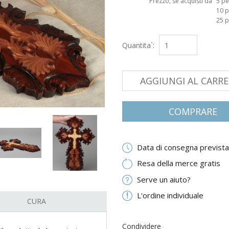
Prezzo, se acquisti da
5 pe
10 p
25 p
Quantita`:
AGGIUNGI AL CARR
COMPRARE
Data di consegna prevista
Resa della merce gratis
Serve un aiuto?
L'ordine individuale
CURA
Condividere