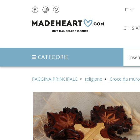
IT
CHI SI
CATEGORIE
PAGGINA PRINCIPALE
religione
Croce da muro