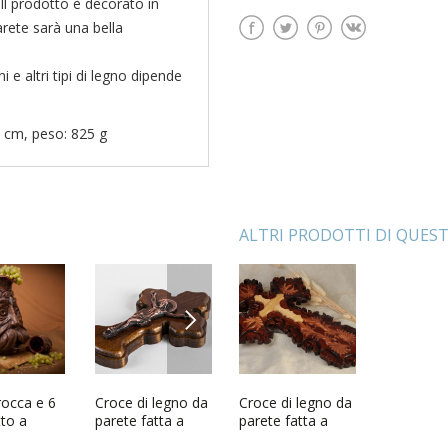
 Il prodotto è decorato in
arete sarà una bella
 e altri tipi di legno dipende
5 cm, peso: 825 g
ALTRI PRODOTTI DI QUES
NEXT
rocca e 6
Croce di legno da
Croce di legno da
Piatto di legno
Supporto
tto a
parete fatta a
parete fatta a
fatto a mano
cellulare
t di
mano croce
mano decorazioni
Piattino
mano