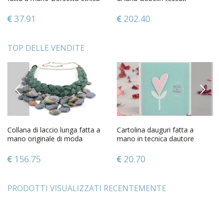
Accessori donna
Pannello fatto a mano
37.91
202.40
TOP DELLE VENDITE
PREVIOUS
NEXT
Collana di laccio lunga fatta a
Cartolina dauguri fatta a
mano originale di moda
mano in tecnica dautore
bigiotteria da donna
scritta hugs and kisses
156.75
20.70
PRODOTTI VISUALIZZATI RECENTEMENTE