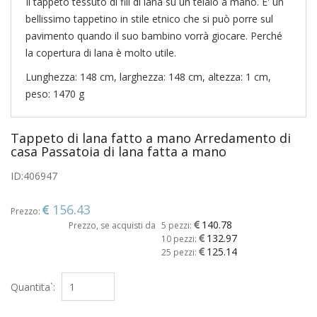
Il tappeto tessuto di fili di lana su un telaio a mano. E' un
bellissimo tappetino in stile etnico che si può porre sul
pavimento quando il suo bambino vorrà giocare. Perché
la copertura di lana è molto utile.
Lunghezza: 148 cm, larghezza: 148 cm, altezza: 1 cm,
peso: 1470 g
Tappeto di lana fatto a mano Arredamento di
casa Passatoia di lana fatta a mano
ID:
406947
156.43
Prezzo:
140.78
Prezzo, se acquisti da
5 pezzi:
132.97
10 pezzi:
125.14
25 pezzi:
Quantita`: