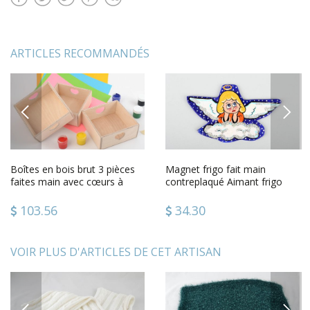
ARTICLES RECOMMANDÉS
PREVIOUS
NEXT
Boîtes en bois brut 3 pièces
Magnet frigo fait main
faites main avec cœurs à
contreplaqué Aimant frigo
peinture ou serviettage
Décoration cuisine Rêveur
103.56
34.30
VOIR PLUS D'ARTICLES DE CET ARTISAN
PREVIOUS
NEXT