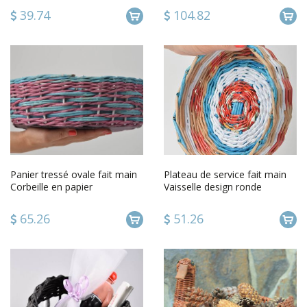
39.74
104.82
Panier tressé ovale fait main
Plateau de service fait main
Corbeille en papier
Vaisselle design ronde
serviettage Décoration
tressée Ustensile de cuisine
maison
65.26
51.26