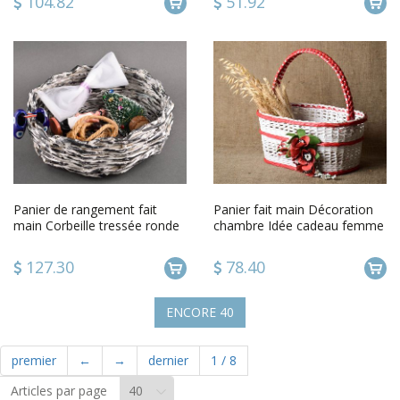
104.82
51.92
Panier de rangement fait
Panier fait main Décoration
main Corbeille tressée ronde
chambre Idée cadeau femme
Rangement maison
unique design original
127.30
78.40
ENCORE
40
premier
←
→
dernier
1
/
8
Articles par page