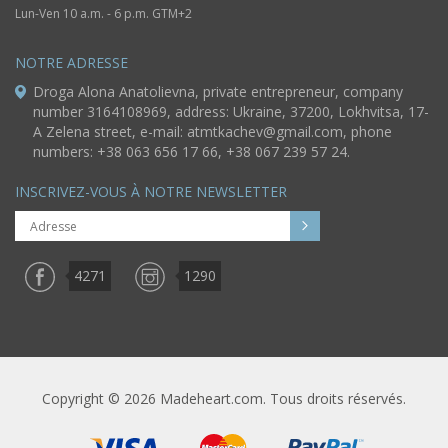
Lun-Ven 10 a.m. - 6 p.m. GTM+2
NOTRE ADRESSE
Droga Alona Anatolievna, private entrepreneur, company
number 3164108969, address: Ukraine, 37200, Lokhvitsa, 17-
A Zelena street, e-mail:
atmtkachev@gmail.com
, phone
numbers: +38 063 656 17 66, +38 067 239 57 24.
INSCRIVEZ-VOUS À NOTRE NEWSLETTER
4271
1290
Copyright © 2026 Madeheart.com. Tous droits réservés.