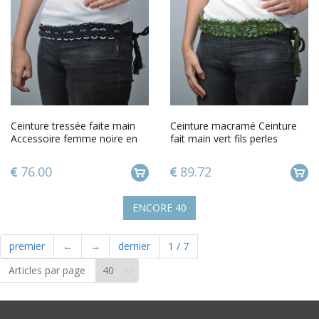
Ceinture tressée faite main
Ceinture macramé Ceinture
Accessoire femme noire en
fait main vert fils perles
macramé Cadeau original
rocaille Accessoire femme
76.00
89.72
ENCORE
40
premier
←
→
dernier
1
/
7
Articles par page