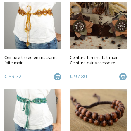
Ceinture tissée en macramé
Ceinture femme fait main
faite main
Ceinture cuir Accessoire
femme métal daim originale
89.72
97.80