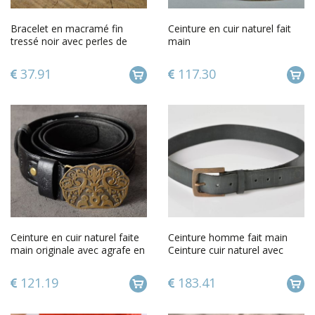
Bracelet en macramé fin
Ceinture en cuir naturel fait
tressé noir avec perles de
main
bois fait main pour femme
37.91
117.30
Ceinture en cuir naturel faite
Ceinture homme fait main
main originale avec agrafe en
Ceinture cuir naturel avec
métal et estampage
gravure Accessoire homme
121.19
183.41