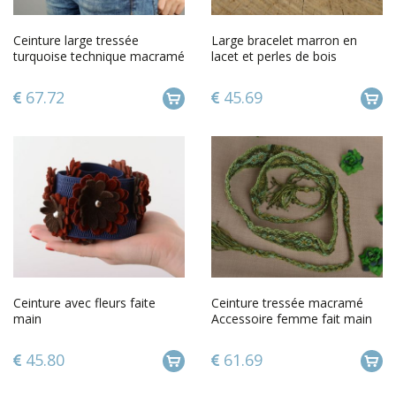
Ceinture large tressée
Large bracelet marron en
turquoise technique macramé
lacet et perles de bois
faite main
macramé fait main pour
femme
67.72
45.69
Ceinture avec fleurs faite
Ceinture tressée macramé
main
Accessoire femme fait main
Cadeau original verte motif
45.80
61.69