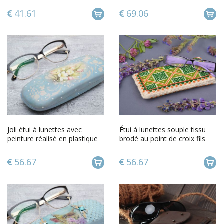
41.61
69.06
Joli étui à lunettes avec
Étui à lunettes souple tissu
peinture réalisé en plastique
brodé au point de croix fils
original fait main
acryliques fait main
56.67
56.67