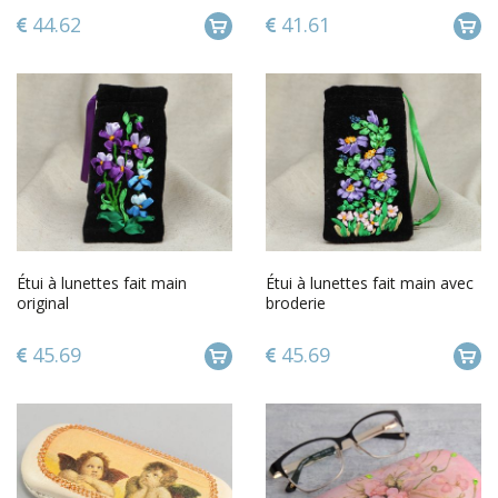
femme
44.62
41.61
Étui à lunettes fait main
Étui à lunettes fait main avec
original
broderie
45.69
45.69