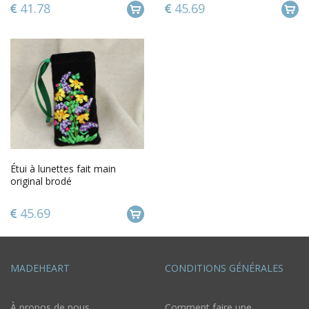
41.78
45.69
Étui à lunettes fait main
original brodé
45.69
MADEHEART
CONDITIONS GÉNÉRALES
À propos de nous
Comment faire une