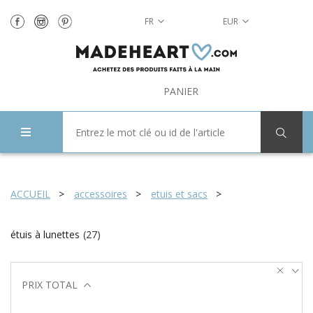
FR
EUR
PANIER
ACCUEIL
accessoires
etuis et sacs
étuis à lunettes
(
27
)
PRIX TOTAL