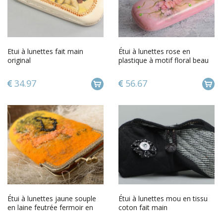
Etui à lunettes fait main
Étui à lunettes rose en
original
plastique à motif floral beau
pratique fait main
34.97
56.67
Étui à lunettes jaune souple
Étui à lunettes mou en tissu
en laine feutrée fermoir en
coton fait main
métal fait main