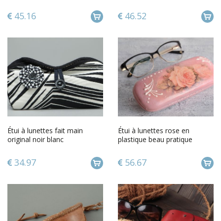
avec image darbre
45.16
46.52
Étui à lunettes fait main
Étui à lunettes rose en
original noir blanc
plastique beau pratique
recouvert de faux cuir fait
main
34.97
56.67