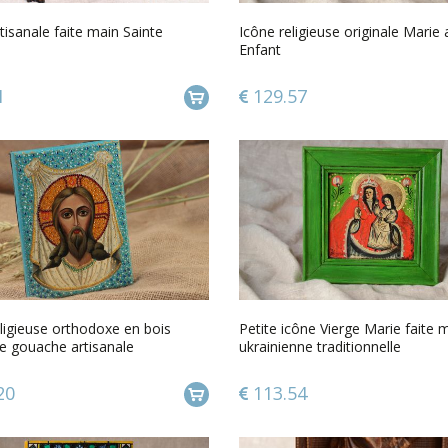
tisanale faite main Sainte
Icône religieuse originale Marie
Enfant
1
129.57
ligieuse orthodoxe en bois
Petite icône Vierge Marie faite 
e gouache artisanale
ukrainienne traditionnelle
ction
20
113.54