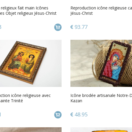
religieux fait main Icônes
Reproduction icône religieuse c
ses Objet religieux Jésus-Christ
Jésus-Christ
3
93.77
tion icône religieuse avec
Icône brodée artisanale Notre
inte Trinité
Kazan
1
48.95