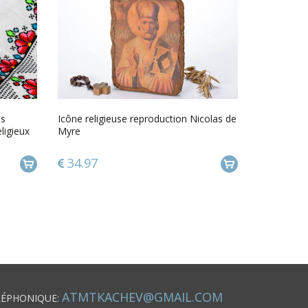
es
Icône religieuse reproduction Nicolas de
ligieux
Myre
34.97
ATMTKACHEV@GMAIL.COM
LÉPHONIQUE: