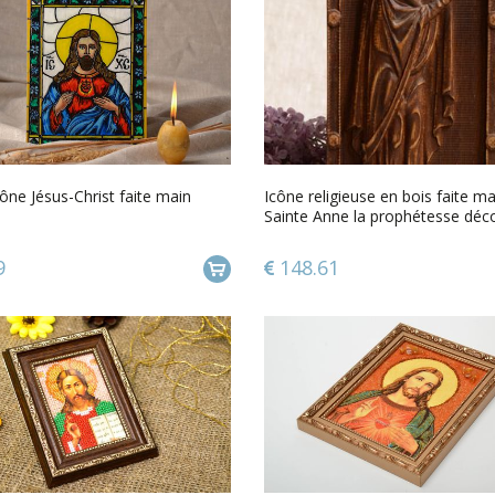
cône Jésus-Christ faite main
Icône religieuse en bois faite m
Sainte Anne la prophétesse déc
9
148.61