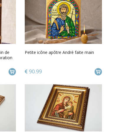
ain de
Petite icône apôtre André faite main
oration
90.99