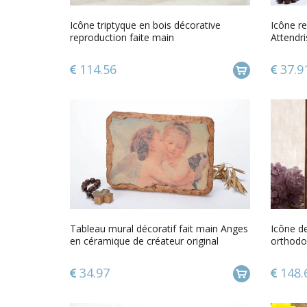
Icône triptyque en bois décorative
Icône re
reproduction faite main
Attendr
114.56
37.9
Tableau mural décoratif fait main Anges
Icône de
en céramique de créateur original
orthodo
Décorat
34.97
148.