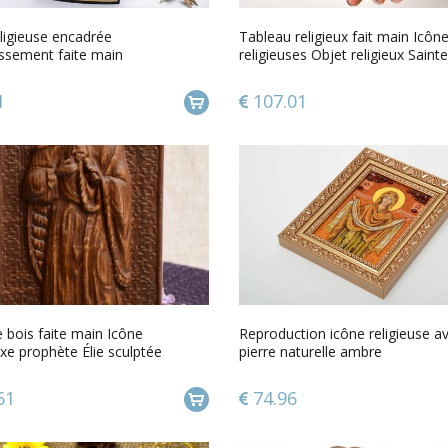
ligieuse encadrée
Tableau religieux fait main Icôn
issement faite main
religieuses Objet religieux Saint
1
107.01
 bois faite main Icône
Reproduction icône religieuse a
xe prophète Élie sculptée
pierre naturelle ambre
ion bois
61
74.96