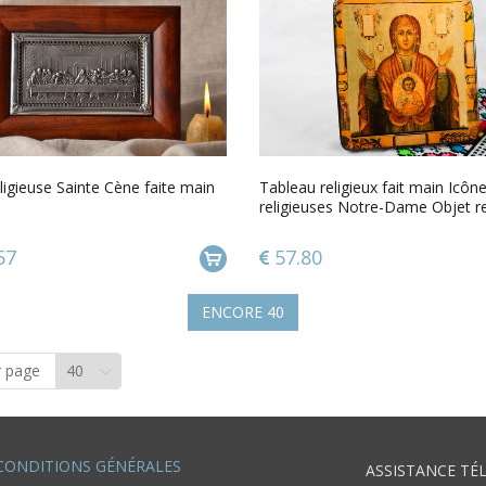
ligieuse Sainte Cène faite main
Tableau religieux fait main Icôn
religieuses Notre-Dame Objet re
57
57.80
ENCORE
40
r page
CONDITIONS GÉNÉRALES
ASSISTANCE TÉ