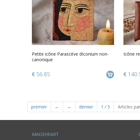
Petite icône Parascève dIconium non-
Icône re
canonique
56.85
140.
premier
←
→
dernier
1
/
5
Articles pa
MADEHEART