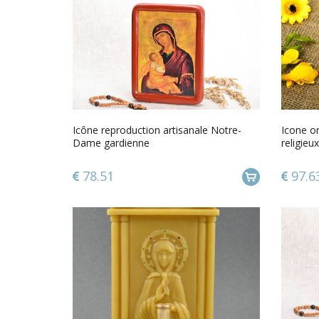
Icône reproduction artisanale Notre-
Icone o
Dame gardienne
religieu
original
78.51
97.6