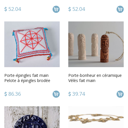
52.04
52.04
Porte-épingles fait main
Porte-bonheur en céramique
Pelote à épingles brodée
Vélès fait main
design Accessoire couture
86.36
39.74