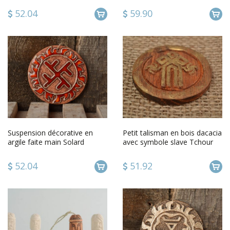
52.04
59.90
Suspension décorative en
Petit talisman en bois dacacia
argile faite main Solard
avec symbole slave Tchour
fait main rond
52.04
51.92