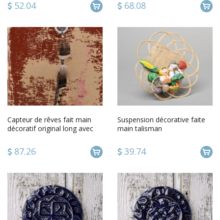
52.04
68.08
Capteur de rêves fait main
Suspension décorative faite
décoratif original long avec
main talisman
plumes breloque pour sac
87.26
39.74