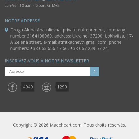
Lun-Ven 10 a.m. - 6 p.m. GTM+2
NOTRE ADRESSE
Droga Alona Anatolievna, private entrepreneur, company
number 3164108969, address: Ukraine, 37200, Lokhvitsa, 17-
A Zelena street, e-mail:
atmtkachev@gmail.com
, phone
numbers: +38 063 656 17 66, +38 067 239 57 24.
INSCRIVEZ-VOUS À NOTRE NEWSLETTER
4040
1290
Copyright © 2026 Madeheart.com. Tous droits réservés.