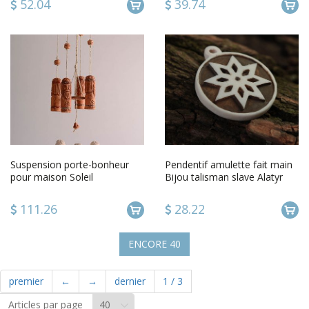
52.04
39.74
Suspension porte-bonheur
Pendentif amulette fait main
pour maison Soleil
Bijou talisman slave Alatyr
rond Cadeau original
111.26
28.22
ENCORE
40
premier
←
→
dernier
1
/
3
Articles par page