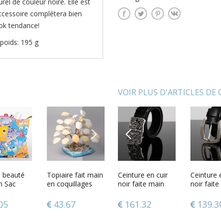
el de couleur noire. Elle est
accessoire complétera bien
ook tendance!
poids: 195 g
VOIR PLUS D'ARTICLES DE
NEXT
PREVIOUS
 en cuir
 beauté
Ceinture en cuir
Topiaire fait main
Ceinture en cuir
Décoration pour
Ceinture 
Brûle-pa
te main
n Sac
noir faite main
en coquillages
noir faite main
arbre de Noël
noir fait
céramiq
ucle
e
pratique design
décoratif
boucle métallique
faite main
pratique 
maisonne
ue
s
élégant
avec lys
universel
main peti
32
05
139.30
43.67
161.32
43.68
139.3
47.45
ire
lores
Accessoire
Accessoire
Accessoi
couleur 
ire
homme
homme
homme