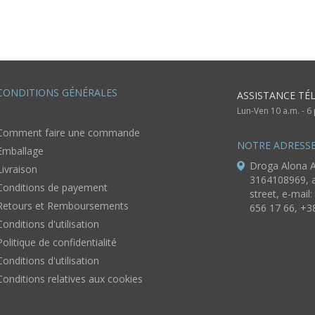
CONDITIONS GÉNÉRALES
ASSISTANCE TÉ
Lun-Ven 10 a.m. - 
Comment faire une commande
NOTRE ADRESS
Emballage
Droga Alona A
Livraison
3164108969, a
Conditions de payement
street, e-mail:
Retours et Remboursements
656 17 66, +3
Conditions d'utilisation
Politique de confidentialité
Conditions d'utilisation
Conditions relatives aux cookies