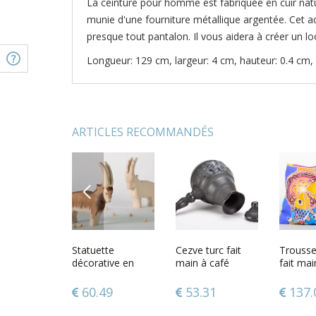
La ceinture pour homme est fabriquée en cuir natur
munie d'une fourniture métallique argentée. Cet 
presque tout pantalon. Il vous aidera à créer un l
Longueur: 129 cm, largeur: 4 cm, hauteur: 0.4 cm, 
ARTICLES RECOMMANDÉS
PREVIOUS
ue poisson
Ceinture en cuir
Statuette
Ceinture en cuir
Cezve turc fait
Ceinture
Trousse
e cuite
noir faite main
décorative en
noir et métal faite
main à café
noir fai
fait mai
design fourniture
bois Chèvre de
main design
avec bo
pochett
métallique
montagne faite
universel
métalliq
poisson
.29
139.30
60.49
161.32
53.31
161.
137.
Accessoire
main
Accessoire
Accesso
multico
homme
homme
homme
Accesso