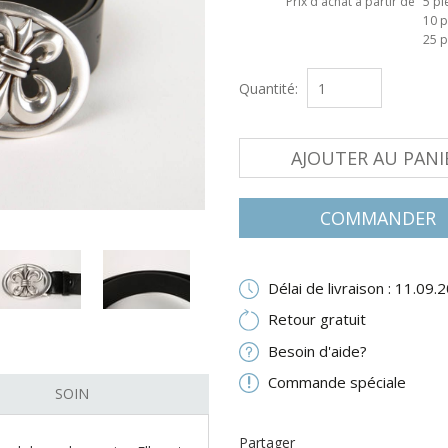
Prix d'achat à partir de
5 pi
10 p
25 p
Quantité:
AJOUTER AU PANI
COMMANDER
Délai de livraison : 11.09.
Retour gratuit
Besoin d'aide?
Commande spéciale
SOIN
Partager