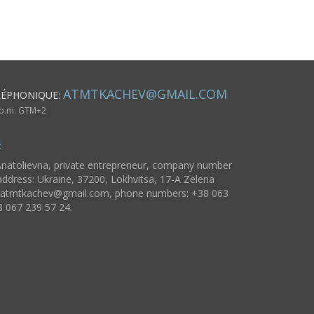
ATMTKACHEV@GMAIL.COM
LÉPHONIQUE:
6 p.m. GTM+2
E
natolievna, private entrepreneur, company number
ddress: Ukraine, 37200, Lokhvitsa, 17-A Zelena
atmtkachev@gmail.com
, phone numbers: +38 063
8 067 239 57 24.