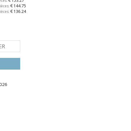
153.27
èces:
144.75
ièces:
136.24
ièces:
ER
2026