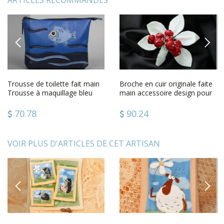
ARTICLES RECOMMANDÉS
PREVIOUS
NEXT
Trousse de toilette fait main
Broche en cuir originale faite
Trousse à maquillage bleu
main accessoire design pour
faux cuir Cadeau femme
femme Sorbier
70.78
90.24
VOIR PLUS D'ARTICLES DE CET ARTISAN
PREVIOUS
NEXT