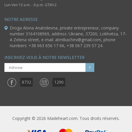
Lun-Ven 10 a.m. - 6 p.m. GTM+2
NOTRE ADRESSE
Droga Alona Anatolievna, private entrepreneur, company
number 3164108969, address: Ukraine, 37200, Lokhvitsa, 17-
A Zelena street, e-mail:
atmtkachev@gmail.com
, phone
numbers: +38 063 656 17 66, +38 067 239 57 24.
INSCRIVEZ-VOUS À NOTRE NEWSLETTER
8732
1290
Copyright © 2026 Madeheart.com. Tous droits réservés.