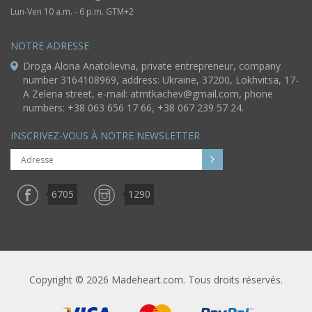
Lun-Ven 10 a.m. - 6 p.m. GTM+2
NOTRE ADRESSE
Droga Alona Anatolievna, private entrepreneur, company
number 3164108969, address: Ukraine, 37200, Lokhvitsa, 17-
A Zelena street, e-mail:
atmtkachev@gmail.com
, phone
numbers: +38 063 656 17 66, +38 067 239 57 24.
INSCRIVEZ-VOUS À NOTRE NEWSLETTER
6705
1290
Copyright © 2026 Madeheart.com. Tous droits réservés.