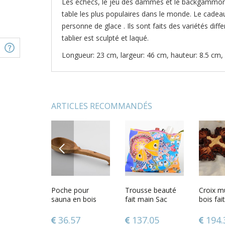
Les échecs, le jeu des dammes et le backgammon -
table les plus populaires dans le monde. Le cadeau
personne de glace . Ils sont faits des variétés diff
tablier est sculpté et laqué.
Longueur: 23 cm, largeur: 46 cm, hauteur: 8.5 cm,
ARTICLES RECOMMANDÉS
PREVIOUS
ère de
Assortiment des
Poche pour
Assiette
Trousse beauté
Assiette
Croix m
 couleur
jeux de table
sauna en bois
décorative
fait main Sac
décorati
bois fai
e
sculptée faite à la
pochette
grande 
main
poissons
décorat
79
303.18
36.57
73.83
137.05
78.5
194.