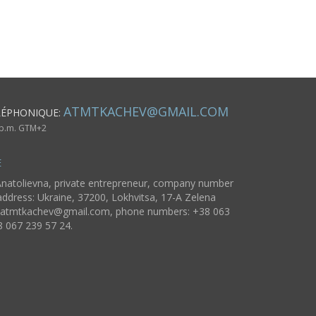
de feutra
ATMTKACHEV@GMAIL.COM
LÉPHONIQUE:
6 p.m. GTM+2
E
natolievna, private entrepreneur, company number
ddress: Ukraine, 37200, Lokhvitsa, 17-A Zelena
atmtkachev@gmail.com
, phone numbers: +38 063
8 067 239 57 24.