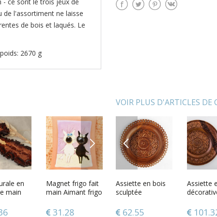
 ce sont le trois jeux de
 de l'assortiment ne laisse
erentes de bois et laqués. Le
 poids: 2670 g
VOIR PLUS D'ARTICLES DE
NEXT
PREVIOUS
 murale
urale en
Assortiment des
Magnet frigo fait
Assiette en bois
Poupée motanka
Assiette 
Boîte en 
ve
te main
jeux de table 3
main Aimant frigo
sculptée
en tissu Maman
décorativ
belle
dans 1
en argile
faite main
ion
Décoration
1
36
303.18
31.28
62.55
62.67
101.3
46.78