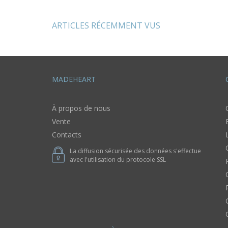
multicolores
murale 
Accessoire
femme
ARTICLES RÉCEMMENT VUS
MADEHEART
À propos de nous
Vente
Contacts
La diffusion sécurisée des données s'effectue
avec l'utilisation du protocole SSL