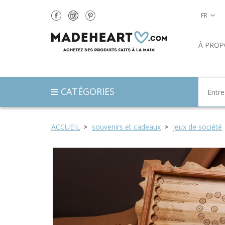
FR
À PROP
CATÉGORIES
ACCUEIL
souvenirs et cadeaux
jeux de société