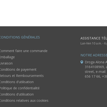
sculptée
cuisine Chatons
CONDITIONS GÉNÉRALES
ASSISTANCE TÉ
Lun-Ven 10 a.m. - 
Comment faire une commande
NOTRE ADRESS
Emballage
Droga Alona A
Livraison
3164108969, a
Conditions de payement
street, e-mail:
Retours et Remboursements
656 17 66, +3
Conditions d'utilisation
Politique de confidentialité
Conditions d'utilisation
Conditions relatives aux cookies