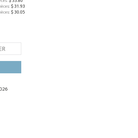
33.80
èces:
31.93
ièces:
30.05
ièces:
ER
2026