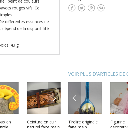
urel, peint de couleurs
 pavots rouges vifs. Ce
simples.
De différentes essences de
t dépend de la disponibilité
poids: 43 g
VOIR PLUS D'ARTICLES DE
NEXT
PREVIOUS
rative
oux en
Statuettes design
Ceinture en cuir
Tirelire originale
Jouet mou tricoté
Figurine
Oeuf de
ite main
utrée
faites main
naturel faite main
faite main
fait main
décorativ
peint à l