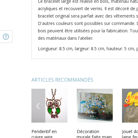
Le bracelet large est réalisé en bois, matériau nat
acryliques et recouvert de vernis. Il est décoré de
bracelet original sera parfait avec des vêtements 
D'autres couleurs sont possibles sur commande. 
bois peuvent être utilisées pour la fabrication. Tou
des matériaux dans l'atelier.
Longueur: 8.5 cm, largeur: 8.5 cm, hauteur: 5 cm, 
ARTICLES RECOMMANDÉS
PREVIOUS
tif en
Figurines
Pendentif en
Bracelet jonc bois
Décoration
Oie déco
Jouet d
 artisanal
décoratives fait
cuivre wire
fait main bijoux
murale faite main
rayée fa
laine fe