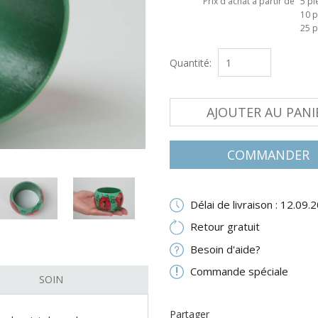
Prix d'achat à partir de
5 pi
10 p
25 p
Quantité:
AJOUTER AU PANI
COMMANDER
Délai de livraison : 12.09.
Retour gratuit
Besoin d'aide?
Commande spéciale
SOIN
Partager