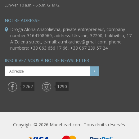
Lun-Ven 10 a.m. - 6 p.m. GTM+2
NOTRE ADRESSE
Droga Alona Anatolievna, private entrepreneur, company
number 3164108969, address: Ukraine, 37200, Lokhvitsa, 17-
A Zelena street, e-mail:
atmtkachev@gmail.com
, phone
numbers: +38 063 656 17 66, +38 067 239 57 24.
INSCRIVEZ-VOUS À NOTRE NEWSLETTER
2262
1290
Copyright © 2026 Madeheart.com. Tous droits réservés.