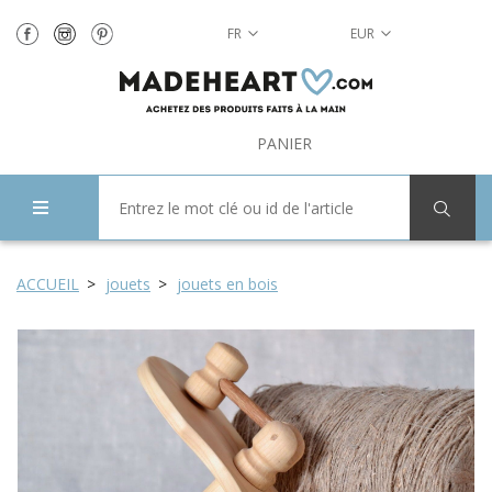
FR
EUR
PANIER
ACCUEIL
jouets
jouets en bois