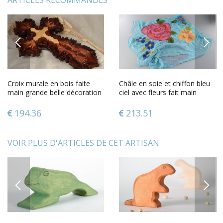
ARTICLES RECOMMANDÉS
PREVIOUS
NEXT
Croix murale en bois faite
Châle en soie et chiffon bleu
main grande belle décoration
ciel avec fleurs fait main
murale sculptée
technique de feutrage
194.36
213.51
VOIR PLUS D'ARTICLES DE CET ARTISAN
PREVIOUS
NEXT