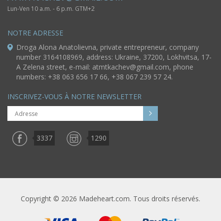
Lun-Ven 10 a.m. - 6 p.m. GTM+2
NOTRE ADRESSE
Droga Alona Anatolievna, private entrepreneur, company
number 3164108969, address: Ukraine, 37200, Lokhvitsa, 17-
A Zelena street, e-mail:
atmtkachev@gmail.com
, phone
numbers: +38 063 656 17 66, +38 067 239 57 24.
INSCRIVEZ-VOUS À NOTRE NEWSLETTER
3337
1290
Copyright © 2026 Madeheart.com. Tous droits réservés.