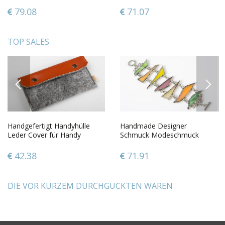
79.08
71.07
TOP SALES
PREVIOUS
NEXT
Handgefertigt Handyhülle
Handmade Designer
Leder Cover für Handy
Schmuck Modeschmuck
kreative Geschenkidee schön
Armband Frauen Accessoire
aus buntem Glas
42.38
71.91
DIE VOR KURZEM DURCHGUCKTEN WAREN