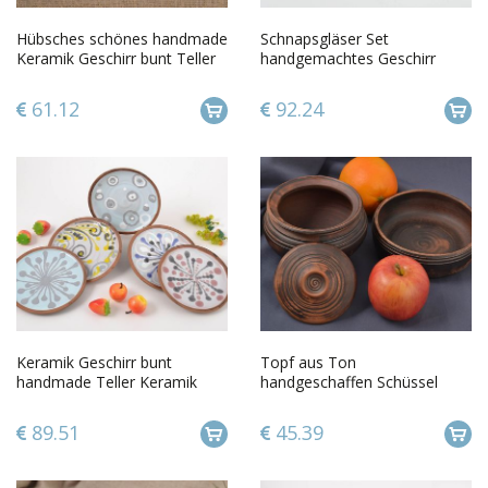
Hübsches schönes handmade
Schnapsgläser Set
Keramik Geschirr bunt Teller
handgemachtes Geschirr
Keramik originelle Teller
originelle Schnapsgläser
bemalte Gläser
61.12
92.24
Keramik Geschirr bunt
Topf aus Ton
handmade Teller Keramik
handgeschaffen Schüssel
bunt origineller Teller 5 Stück
Keramik ungewöhnlich
Keramik Set modern
89.51
45.39