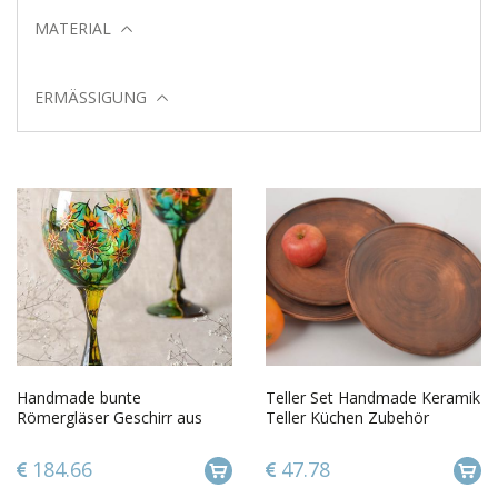
MATERIAL
ERMÄSSIGUNG
Handmade bunte
Teller Set Handmade Keramik
Römergläser Geschirr aus
Teller Küchen Zubehör
Glas Geschenk Idee 2 Stück
Geschenk Ideen 3 Stück flach
300 ml
184.66
47.78