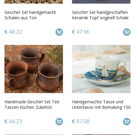
Geschirr Set handgemacht
Geschirr Set handgeschaffen
Schalen aus Ton
Keramik Topf originell Schale
ungewöhnlich Küchen
aus Ton praktisch
Zubehör modern
48.22
47.96
Handmade Geschirr Set Tee
Handgemachte Tasse und
Tassen Küchen Zubehör
Untertasse mit Bemalung 150
originelle Geschenke 3 Stück
ml Geschenk im Meer Stil
44.23
97.08