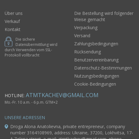
Über uns
Die Bestellung wird folgender
Weise gemacht
Verkauf
Verpackung
Kontakt
Versand
Die sichere
Zahlungsbedingungen
Datenübermittlung wird
durch Verwenden vom SSL-
Rücksendung
Protokoll vollbracht
Benutzervereinbarung
Datenschutz-Bestimmungen
Nutzungsbedingungen
Cookie-Bedingungen
ATMTKACHEV@GMAIL.COM
HOTLINE:
Mo.-Fr. 10 a.m. - 6 p.m. GTM+2
UNSERE ADRESSEN
Droga Alona Anatolievna, private entrepreneur, company
number 3164108969, address: Ukraine, 37200, Lokhvitsa, 17-
A Zelena street, e-mail:
atmtkachev@gmail.com
, phone