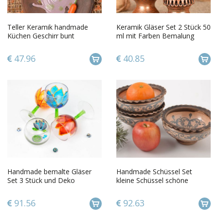
Teller Keramik handmade
Keramik Gläser Set 2 Stück 50
Küchen Geschirr bunt
ml mit Farben Bemalung
originelle Teller mit Bemalung
künstlerische Handarbeit
47.96
40.85
Handmade bemalte Gläser
Handmade Schüssel Set
Set 3 Stück und Deko
kleine Schüssel schöne
Kerzenhalter für Küchen
Schalen aus Ton für Küche
Deko bunt
und Deko
91.56
92.63