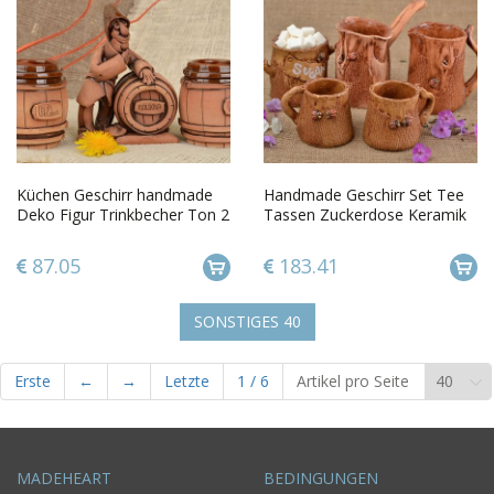
Küchen Geschirr handmade
Handmade Geschirr Set Tee
Deko Figur Trinkbecher Ton 2
Tassen Zuckerdose Keramik
Stk Küchen Dekor Geschenk
Türkische Kaffeekanne schön
87.05
183.41
SONSTIGES
40
Erste
←
→
Letzte
1
/
6
Artikel pro Seite
MADEHEART
BEDINGUNGEN