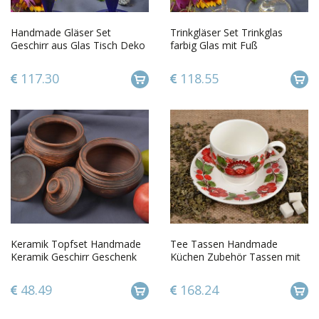
Handmade Gläser Set
Trinkgläser Set Trinkglas
Geschirr aus Glas Tisch Deko
farbig Glas mit Fuß
schön bemalt 2 Stück
handgemachtes Geschirr
bemalt
117.30
118.55
Keramik Topfset Handmade
Tee Tassen Handmade
Keramik Geschirr Geschenk
Küchen Zubehör Tassen mit
Ideen Küchen Geschirr 500 ml
Untertasse originelle
Geschenke
48.49
168.24