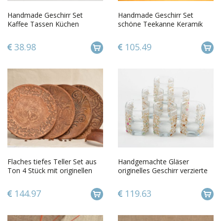
Handmade Geschirr Set
Handmade Geschirr Set
Kaffee Tassen Küchen
schöne Teekanne Keramik
Zubehör originelle Geschenke
Schale schöne Teetasse und
schön
Teller
38.98
105.49
Flaches tiefes Teller Set aus
Handgemachte Gläser
Ton 4 Stück mit originellen
originelles Geschirr verzierte
Mustern in Braun
Gläser 6 Stück 330 ml
144.97
119.63