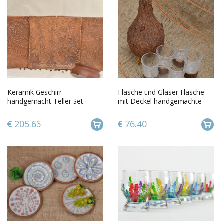
Keramik Geschirr
Flasche und Gläser Flasche
handgemacht Teller Set
mit Deckel handgemachte
Keramik Teller Haus Dekor 3
Gläser 6 Stk mit Applikation
Stück rund
205.66
76.40