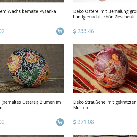
ßem Wachs bemalte Pysanka
Deko Osterei mit Bemalung gro
handgemacht schön Geschenk
Straußenei
02
233.46
 (bemaltes Osterei) Blumen im
Deko Straußenei mit gekratzten
nt
Mustern
02
271.08