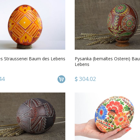
s Straussenei Baum des Lebens
Pysanka (bemaltes Osterei) Ba
Lebens
44
304.02