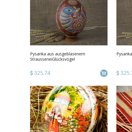
Pysanka aus ausgeblasenem
Pysanka
StrausseneiGlücksvögel
325.74
325.