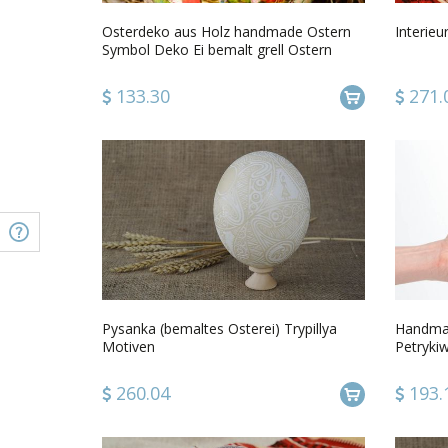
Osterdeko aus Holz handmade Ostern
Interieu
Symbol Deko Ei bemalt grell Ostern
Dekoration
133.30
271.
Pysanka (bemaltes Osterei) Trypillya
Handmad
Motiven
Petrykiw
originell
260.04
193.