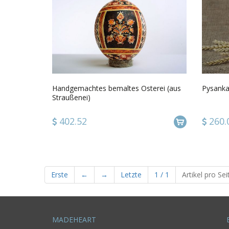
Handgemachtes bemaltes Osterei (aus
Pysanka
Straußenei)
402.52
260.
Erste
←
→
Letzte
1
/
1
Artikel pro Sei
MADEHEART