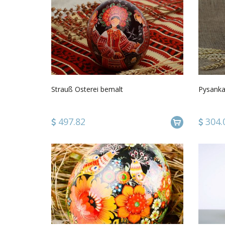
Strauß Osterei bemalt
Pysanka
497.82
304.