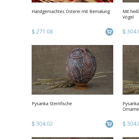
Handgemachtes Osterei mit Bemalung
Mit hei
Vögel
271.08
304.
Pysanka Sternfische
Pysanka
Orname
304.02
304.