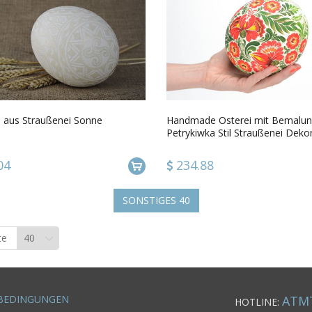
 aus Straußenei Sonne
Handmade Osterei mit Bemalu
Petrykiwka Stil Straußenei Deko
Geschenk
04
234.88
SONSTIGES
40
te
BEDINGUNGEN
ATM
HOTLINE: