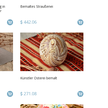
 in
Bemaltes Straußenei
r
442.06
Künstler Osterei bemalt
271.08