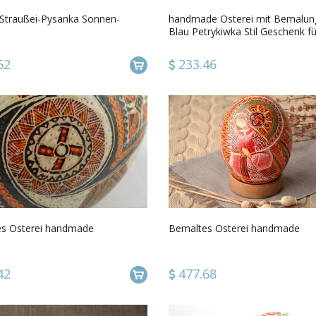
Straußei-Pysanka Sonnen-
handmade Osterei mit Bemalung
Blau Petrykiwka Stil Geschenk fü
Sammler
52
233.46
s Osterei handmade
Bemaltes Osterei handmade
42
477.68