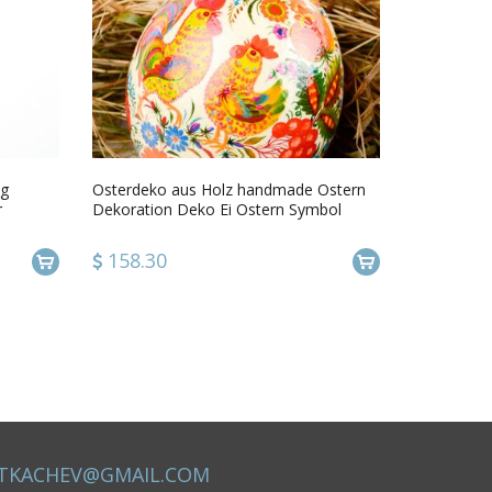
ng
Osterdeko aus Holz handmade Ostern
r
Dekoration Deko Ei Ostern Symbol
bemalt grell
158.30
TKACHEV@GMAIL.COM