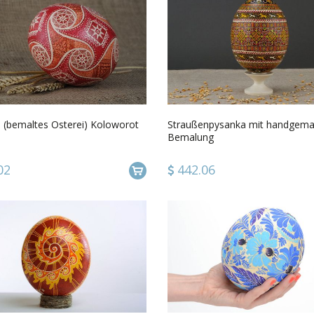
 (bemaltes Osterei) Koloworot
Straußenpysanka mit handgema
Bemalung
02
442.06