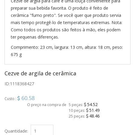
Cezve de argila para café é uma louça conveniente para
preparar sua bebida favorita. O produto é feito de
cerâmica "fumo preto". Se você quer que produto servia
mais tempo protegê-lo de temperaturas extremas. Nota:
Como todos os produtos são feitos à mão, eles podem
ter pequenas diferenças.
Comprimento: 23 cm, largura: 13 cm, altura: 18 cm, peso:
675 g
Cezve de argila de cerâmica
ID:
1118368427
60.58
Custo :
54.52
O preço na compra de
5 peças:
51.49
10 peças:
48.46
25 peças:
Quantidade: