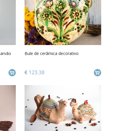
carvão
Bule de cerâmica decorativo
123.38