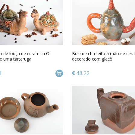
o de louça de cerâmica O
Bule de chá feito à mão de cer
e uma tartaruga
decorado com glacê
1
48.22