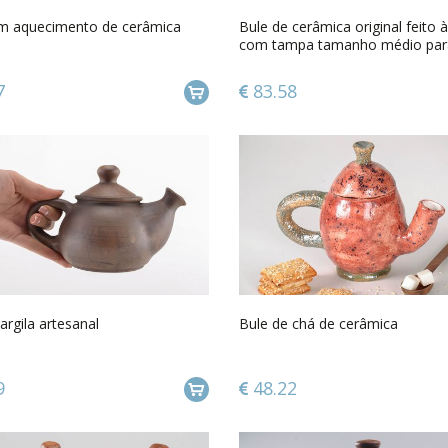
m aquecimento de cerâmica
Bule de cerâmica original feito
com tampa tamanho médio par
ou chá
7
83.58
argila artesanal
Bule de chá de cerâmica
9
48.22