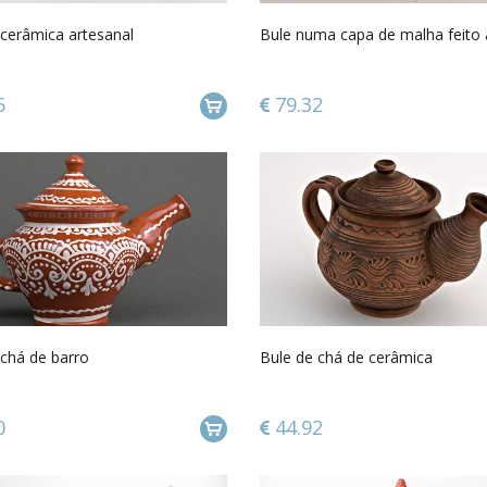
 cerâmica artesanal
Bule numa capa de malha feito
5
79.32
 chá de barro
Bule de chá de cerâmica
0
44.92