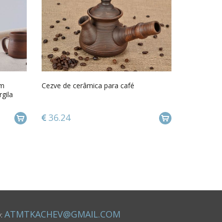
om
Cezve de cerâmica para café
gila
36.24
ATMTKACHEV@GMAIL.COM
O: