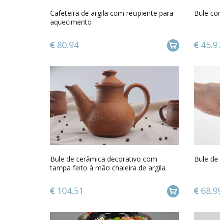
Cafeteira de argila com recipiente para
Bule co
aquecimento
80.94
45.9
Bule de cerâmica decorativo com
Bule de 
tampa feito à mão chaleira de argila
artesanal
104.51
68.9