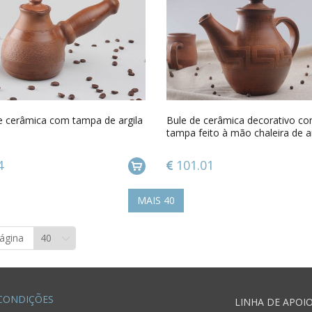
e cerâmica com tampa de argila
Bule de cerâmica decorativo c
tampa feito à mão chaleira de ar
artesanal
4
101.01
MAIS
40
página
CONDIÇÕES
LINHA DE APOI