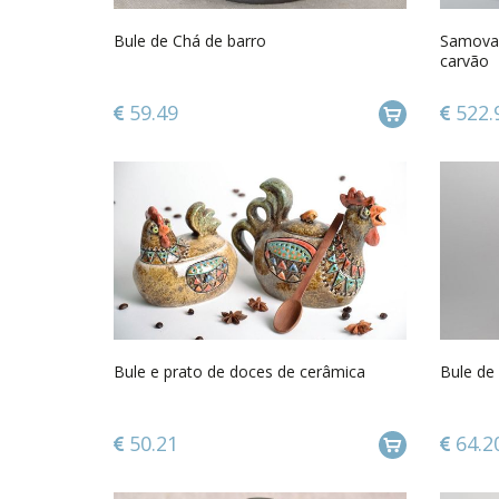
Bule de Chá de barro
Samovar
carvão
59.49
522.
Bule e prato de doces de cerâmica
Bule de 
50.21
64.2