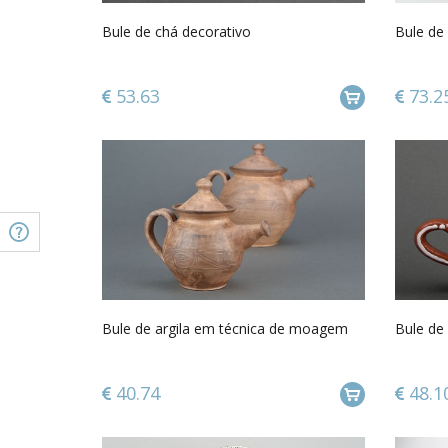
Bule de chá decorativo
Bule de
53.63
73.2
Bule de argila em técnica de moagem
Bule de
40.74
48.1