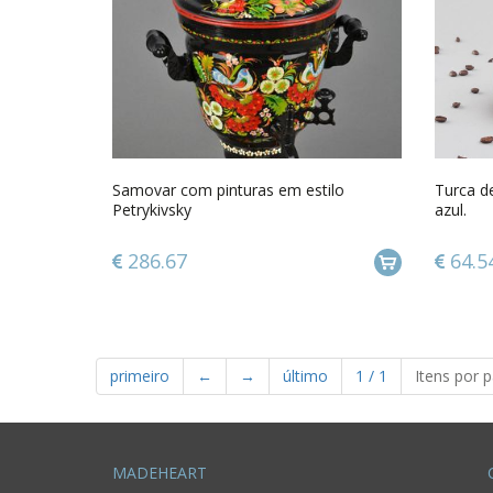
Samovar com pinturas em estilo
Turca d
Petrykivsky
azul.
286.67
64.5
primeiro
←
→
último
1
/
1
Itens por 
MADEHEART