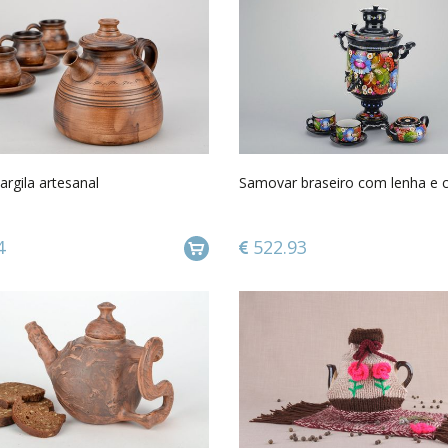
argila artesanal
Samovar braseiro com lenha e 
4
522.93