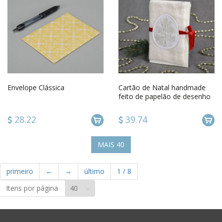
Envelope Clássica
Cartão de Natal handmade
feito de papelão de desenho
e decorado na técnica de
feltragem de lã
28.22
39.74
MAIS
40
primeiro
←
→
último
1
/
8
Itens por página