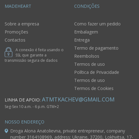
MADEHEART
CONDIÇÕES
Sobre a empresa
Como fazer um pedido
Promoções
Embalagem
Contactos
Entrega
Termo de pagamento
A conexão é feita usando o
SSL que garante a
Reembolsos
transmissão segura de dados
Termos de uso
Política de Privacidade
Termos de uso
Termos de Cookies
ATMTKACHEV@GMAIL.COM
LINHA DE APOIO:
Seg-Sex 10 a.m. - 6 p.m. GTM+2
NOSSO ENDEREÇO
Droga Alona Anatolievna, private entrepreneur, company
number 3164108969, address: Ukraine, 37200, Lokhvitsa, 17-