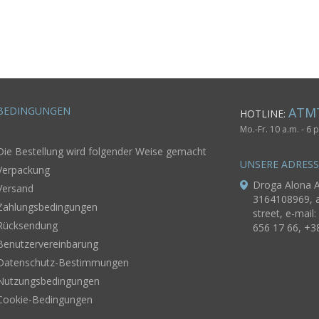
en
einer weißen
für Frauen
von Seid
für
Blume
Atlas
BEDINGUNGEN
ATM
HOTLINE:
Mo.-Fr. 10 a.m. - 6
Die Bestellung wird folgender Weise gemacht
UNSERE ADRES
Verpackung
Droga Alona A
Versand
3164108969, a
Zahlungsbedingungen
street, e-mail:
Rücksendung
656 17 66, +3
Benutzervereinbarung
Datenschutz-Bestimmungen
Nutzungsbedingungen
Cookie-Bedingungen