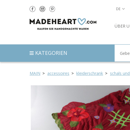
DE
ÜBER U
KATEGORIEN
MAIN
accessoires
kleiderschrank
schals und