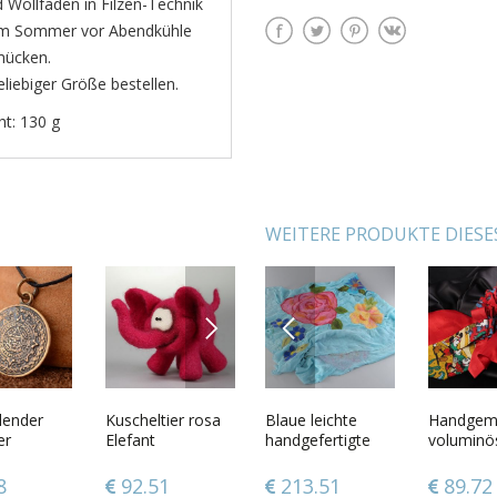
 Wollfäden in Filzen-Technik
ie im Sommer vor Abendkühle
mücken.
liebiger Größe bestellen.
ht: 130 g
WEITERE PRODUKTE DIESE
NEXT
PREVIOUS
bige
lender
Handmade
Kuscheltier rosa
Blaue leichte
Keramik-
Handgem
Geschnit
machte
er
Brosche
Elefant
handgefertigte
Duftlampe für 3
voluminö
Holzscha
e aus Ton
Haarklammer aus
Stola aus Seide in
Kerzen Nacht in
braunes C
önen
Foamiran in Form
Nassfilztechnik
Lwiw
aus Kraw
7
8
67.72
92.51
213.51
104.42
89.72
86.12