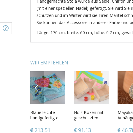
Handgemachte Stola wurde aus Seide, Chiffon und
(mit einer speziellen Nadel) gefertigt. Sie wird S
schützen und im Winter wird sie Ihren Mantel sch
Sie können das Accessoire in anderer Farbe und be
Länge: 170 cm, breite: 60 cm, höhe: 0.7 cm, gewic
WIR EMPFEHLEN
PREVIOUS
tte aus
Handmade Collier
Blaue leichte
Handmade Collier
Holz Boxen mit
Rosafar
Mayaka
erg-
aus Wolle in
handgefertigte
aus Stoff
geschnitzten
handge
Anhäng
ock
Felting Technik
Stola aus Seide in
kontrastiv aus
Herzen Rohlinge
Ohrring
mit Naturstein
Nassfilztechnik
männlichen
zum Bemalen Set
mit sch
49
161.32
213.51
105.95
91.13
56.6
46.7