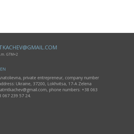
e und
Trockenfilzen
für Damen
von Seide
christliche
Technik
Atlas
Geschenk
Knochen
TKACHEV@GMAIL.COM
 p.m. GTM+2
SEN
natolievna, private entrepreneur, company number
ddress: Ukraine, 37200, Lokhvitsa, 17-A Zelena
atmtkachev@gmail.com
, phone numbers: +38 063
8 067 239 57 24.