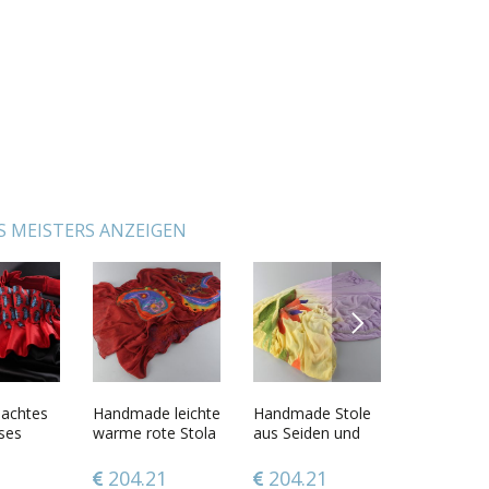
S MEISTERS ANZEIGEN
NEXT
achtes
tene
Handmade leichte
Rote
Handmade Stole
Schatulle-
Handgema
Handmad
ses
tulle
warme rote Stola
selbstgestrickte
aus Seiden und
Werkstück
voluminös
Schmuck
ollier
aus Seide und
Socken
Wolle mit Chiffon
violettes C
Rosenkran
atten
Chiffon in
in Felting Technik
aus Krawa
Männer
204.21
36.57
204.21
46.78
89.72
126.2