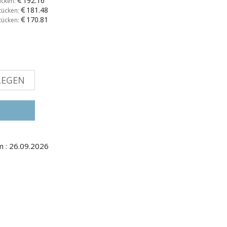
192.16
ücken:
181.48
tücken:
170.81
tücken:
LEGEN
m : 26.09.2026