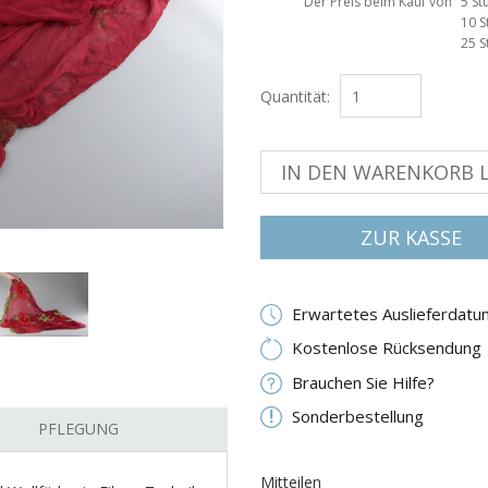
Der Preis beim Kauf von
5 St
10 S
25 S
Quantität:
IN DEN WARENKORB 
ZUR KASSE
Erwartetes Auslieferdatu
Kostenlose Rücksendung
Brauchen Sie Hilfe?
Sonderbestellung
PFLEGUNG
Mitteilen