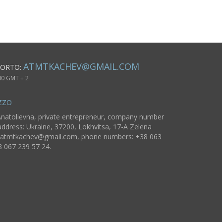
ATMTKACHEV@GMAIL.COM
PORTO:
00 GMT + 2
ZZO
natolievna, private entrepreneur, company number
ddress: Ukraine, 37200, Lokhvitsa, 17-A Zelena
atmtkachev@gmail.com
, phone numbers: +38 063
8 067 239 57 24.