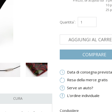
Prezzo, se acquisti da
5 pe
10 p
25 p
Quantita`:
AGGIUNGI AL CARR
COMPRARE
Data di consegna prevista
Resa della merce gratis
Serve un aiuto?
L'ordine individuale
CURA
Condividere