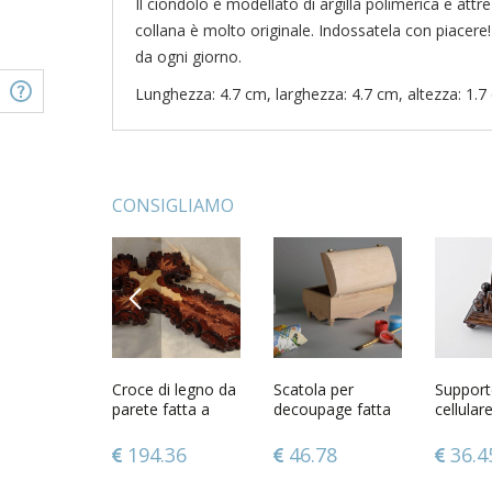
Il ciondolo è modellato di argilla polimerica e att
collana è molto originale. Indossatela con piacere!
da ogni giorno.
Lunghezza: 4.7 cm, larghezza: 4.7 cm, altezza: 1.7
CONSIGLIAMO
PREVIOUS
n vetro
Girocollo fatto a
Croce di legno da
Braccialetto e
Scatola per
Ciondolo 
Support
ato a mano
mano collana
parete fatta a
orecchini fatti a
decoupage fatta
polimeri
cellular
iginale
originale con
mano decorazioni
mano parure di
a mano
originale
mano
 con colori
perline in argilla
di casa articoli
gioielli accessori
Scrignetto
accesso
Portacel
77
115.93
194.36
115.93
46.78
96.4
36.4
tro
polimerica
religiosi
da donna
semilavorato
donna
legno n
Scrignetto di
laccato