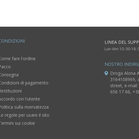
CONDIZIONI
LINEA DEL SUP
Lun-Ven 10: 00-18: 
Come fare l'ordine
NOSTRO INDIRI
Pacco
Droga Alona A
Consegna
3164108969, a
Condizioni di pagamento
street, e-mail:
Restituzioni
656 17 66, +3
Accordo con l'utente
Politica sulla riservatezza
Le regole per usare il sito
Termini sui cookie