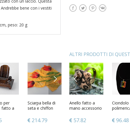
rezzato con un laccio. Questa
 Andrebbe bene con i vestiti
 cm, peso: 20 g
ALTRI PRODOTTI DI QUES
NEXT
PREVIOUS
in argilla
o per
Collana e
Sciarpa bella di
Anello fatto a
Cintura da donna
Ciondolo i
Lampad
ca collana
e fatto a
orecchini fatti a
seta e chiffon
mano accessorio
intrecciata fatta a
polimeric
aromatic
 dipinta
mano parure di
fatta a mano
in argilla
mano cinghia di
mano col
decoupag
rio da
lulare di
gioielli accessori
accessorio da
polimerica
fili beige
originale
a mano 
8
5
125.35
214.79
57.82
59.29
96.48
40.69
aturale
da donna
donna originale
bigiotteria da
accessori donna
accessori
decorativ
donna
donna
ceramica