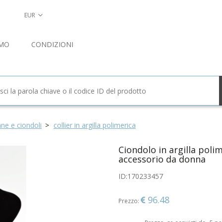
EUR
AMO
CONDIZIONI
ane e ciondoli
collier in argilla polimerica
Ciondolo in argilla polim
accessorio da donna
ID:
170233457
96.48
Prezzo: