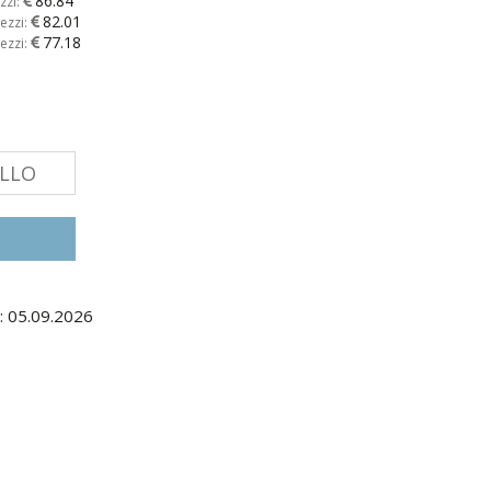
86.84
zzi:
82.01
ezzi:
77.18
ezzi:
ELLO
: 05.09.2026