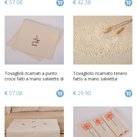
57.08
42.38
Tovaglioli ricamati a punto
Tovagliolo ricamato tenero
croce fatti a mano salviette di
fatto a mano salvietta
semi lino 3 pz
decorativa da tavola
57.08
29.90