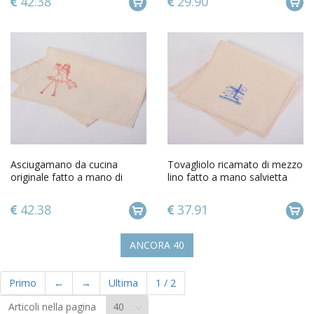
42.38
29.90
Asciugamano da cucina
Tovagliolo ricamato di mezzo
originale fatto a mano di
lino fatto a mano salvietta
stoffa naturale con ricamo
decorativa bella
42.38
37.91
ANCORA
40
Primo
←
→
Ultima
1
/
2
Articoli nella pagina