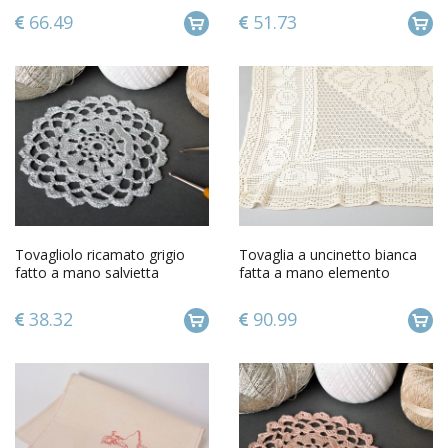
66.49
51.73
Tovagliolo ricamato grigio
Tovaglia a uncinetto bianca
fatto a mano salvietta
fatta a mano elemento
decorativa d arredo
decorativo da tavola
38.32
90.99