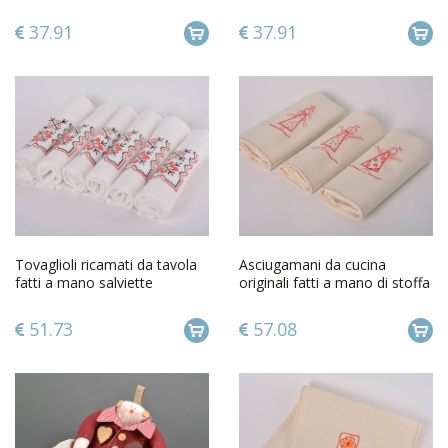
semi lino naturale con ricamo
con ricamo originale
37.91
37.91
Tovaglioli ricamati da tavola
Asciugamani da cucina
fatti a mano salviette
originali fatti a mano di stoffa
decorative 6 pz belle
naturale con ricamo
51.73
57.08