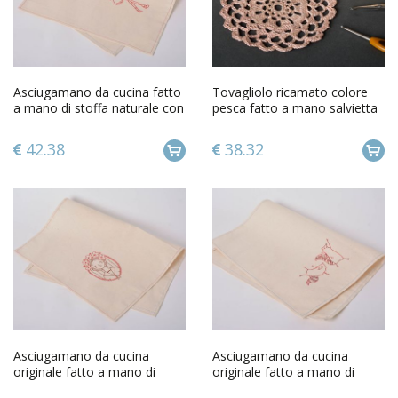
Asciugamano da cucina fatto
Tovagliolo ricamato colore
a mano di stoffa naturale con
pesca fatto a mano salvietta
ricamo ragazza
decorativa d arredo
42.38
38.32
Asciugamano da cucina
Asciugamano da cucina
originale fatto a mano di
originale fatto a mano di
semi lino con ricamo ragazza
stoffa naturale con ricamo