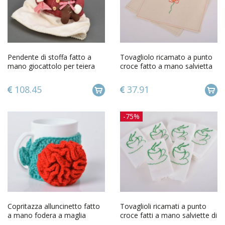
Pendente di stoffa fatto a
Tovagliolo ricamato a punto
mano giocattolo per teiera
croce fatto a mano salvietta
decorazioni di casa
di semi lino fiore
108.45
37.91
-75%
Copritazza alluncinetto fatto
Tovaglioli ricamati a punto
a mano fodera a maglia
croce fatti a mano salviette di
originale per tazza
cotone 6 pz