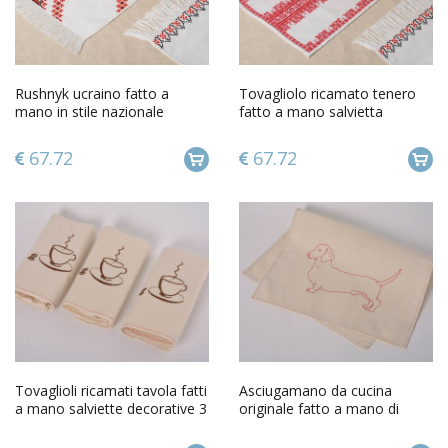
Rushnyk ucraino fatto a
Tovagliolo ricamato tenero
mano in stile nazionale
fatto a mano salvietta
ucraino asciugamano
decorativa originale
ricamato
67.72
67.72
Tovaglioli ricamati tavola fatti
Asciugamano da cucina
a mano salviette decorative 3
originale fatto a mano di
pz di semi lino
stoffa naturale con ricamo