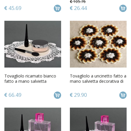
105.76
45.69
26.44
Tovagliolo ricamato bianco
Tovagliolo a uncinetto fatto a
fatto a mano salvietta
mano salvietta decorativa di
decorativa d arredo
fili acrilici
66.49
29.90