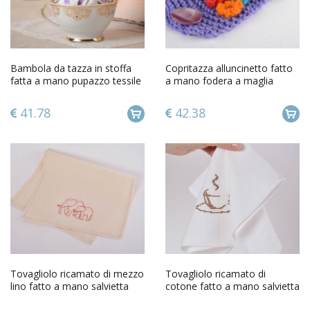
Bambola da tazza in stoffa
Copritazza alluncinetto fatto
fatta a mano pupazzo tessile
a mano fodera a maglia
originale d arredo
originale per tazza
41.78
42.38
Tovagliolo ricamato di mezzo
Tovagliolo ricamato di
lino fatto a mano salvietta
cotone fatto a mano salvietta
decorativa elefantini
decorativa bella da casa