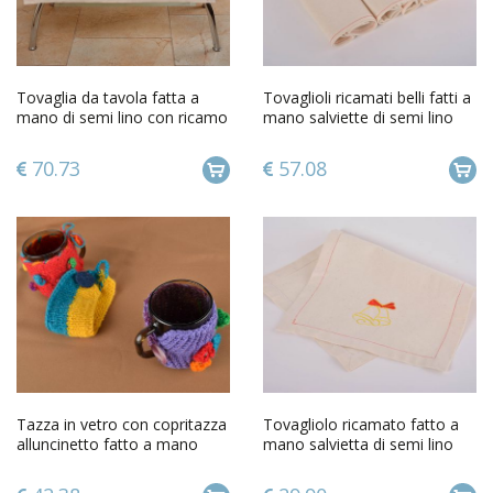
Tovaglia da tavola fatta a
Tovaglioli ricamati belli fatti a
mano di semi lino con ricamo
mano salviette di semi lino
bellissimo rettangolare
con ricamo 3 pz
70.73
57.08
Tazza in vetro con copritazza
Tovagliolo ricamato fatto a
alluncinetto fatto a mano
mano salvietta di semi lino
fodera a maglia
con ricamo bello