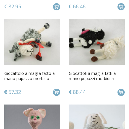
82.95
66.46
Giocattolo a maglia fatto a
Giocattoli a maglia fatti a
mano pupazzo morbido
mano pupazzi morbidi a
pecorella bella da bambini
forma di agnelli 2 pz
57.32
88.44