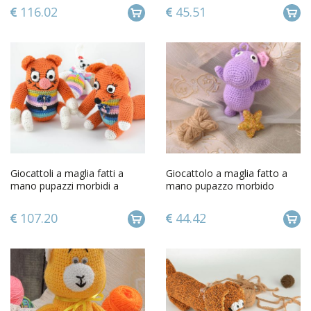
uncinetto
116.02
45.51
Giocattoli a maglia fatti a
Giocattolo a maglia fatto a
mano pupazzi morbidi a
mano pupazzo morbido
forma di volpi 2 pz
bambini a uncinetto
ippopotamo
107.20
44.42