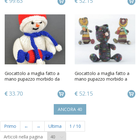
99.63
52.15
Giocattolo a maglia fatto a
Giocattolo a maglia fatto a
mano pupazzo morbido da
mano pupazzo morbido a
bambini alluncinetto
forma di gatto a uncinetto
33.70
52.15
ANCORA
40
Primo
←
→
Ultima
1
/
10
Articoli nella pagina