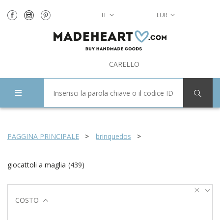
IT
EUR
CARELLO
PAGGINA PRINCIPALE
brinquedos
giocattoli a maglia
(
439
)
COSTO