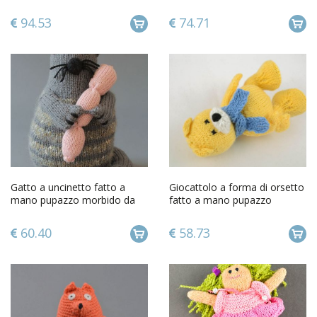
leone piccola a uncinetto
forma di civetta seria
94.53
74.71
Gatto a uncinetto fatto a
Giocattolo a forma di orsetto
mano pupazzo morbido da
fatto a mano pupazzo
bambini giocattolo bello
morbido da bambini
60.40
58.73