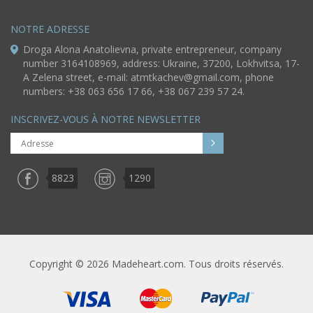
NOTRE ADRESSE
Droga Alona Anatolievna, private entrepreneur, company
number 3164108969, address: Ukraine, 37200, Lokhvitsa, 17-
A Zelena street, e-mail:
atmtkachev@gmail.com
, phone
numbers: +38 063 656 17 66, +38 067 239 57 24.
INSCRIVEZ-VOUS À NOTRE NEWSLETTER
8823
1290
Copyright © 2026 Madeheart.com. Tous droits réservés.