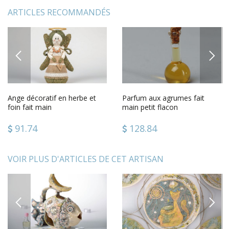
ARTICLES RECOMMANDÉS
PREVIOUS
NEXT
Ange décoratif en herbe et
Parfum aux agrumes fait
foin fait main
main petit flacon
91.74
128.84
VOIR PLUS D'ARTICLES DE CET ARTISAN
PREVIOUS
NEXT