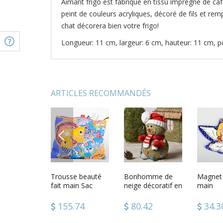
Aimant frigo est fabriqué en tissu imprégné de café,
peint de couleurs acryliques, décoré de fils et re
chat décorera bien votre frigo!
Longueur: 11 cm, largeur: 6 cm, hauteur: 11 cm, p
ARTICLES RECOMMANDÉS
PREVIOUS
fruits en
Aimant frigo ange
Trousse beauté
Aimant frigo Chat
Bonhomme de
Aimant f
Magnet f
parfumé en tissu
fait main Sac
en tissu fait main
neige décoratif en
Cheval e
main
pochette
herbe fait main
fait mai
contrep
poissons
Aimant 
.20
45.62
155.74
39.74
80.42
39.7
34.3
multicolores
Décorat
Accessoire
cuisine