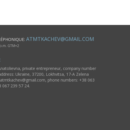
ATMTKACHEV@GMAIL.COM
LÉPHONIQUE:
6 p.m. GTM+2
E
natolievna, private entrepreneur, company number
ddress: Ukraine, 37200, Lokhvitsa, 17-A Zelena
atmtkachev@gmail.com
, phone numbers: +38 063
8 067 239 57 24.