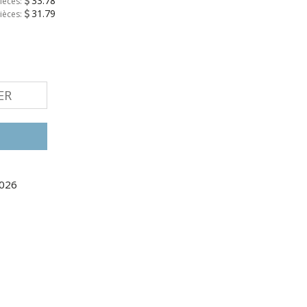
33.78
ièces:
31.79
ièces:
ER
2026