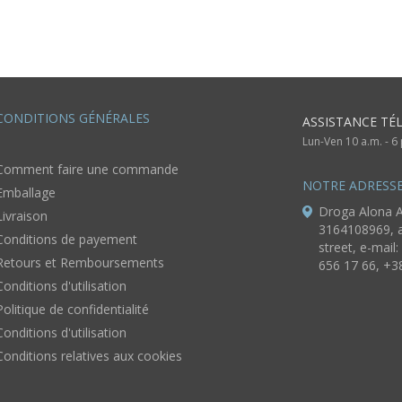
CONDITIONS GÉNÉRALES
ASSISTANCE TÉ
Lun-Ven 10 a.m. - 
Comment faire une commande
NOTRE ADRESS
Emballage
Droga Alona A
Livraison
3164108969, a
Conditions de payement
street, e-mail:
Retours et Remboursements
656 17 66, +3
Conditions d'utilisation
Politique de confidentialité
Conditions d'utilisation
Conditions relatives aux cookies