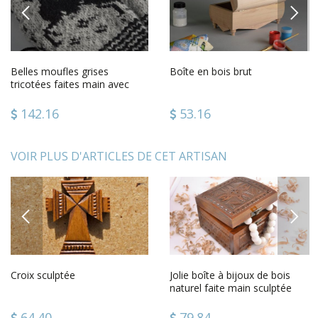
PREVIOUS
NEXT
Belles moufles grises
Boîte en bois brut
tricotées faites main avec
ornement en laine pour
femme
142.16
53.16
VOIR PLUS D'ARTICLES DE CET ARTISAN
PREVIOUS
NEXT
Croix sculptée
Jolie boîte à bijoux de bois
naturel faite main sculptée
cadeau pour femme
64.40
79.84