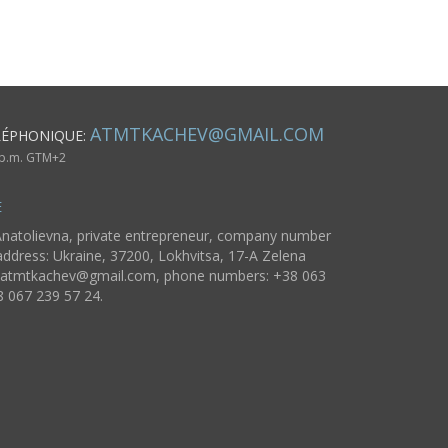
ATMTKACHEV@GMAIL.COM
LÉPHONIQUE:
6 p.m. GTM+2
E
natolievna, private entrepreneur, company number
ddress: Ukraine, 37200, Lokhvitsa, 17-A Zelena
atmtkachev@gmail.com
, phone numbers: +38 063
8 067 239 57 24.