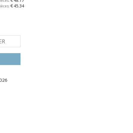
48.17
ièces:
45.34
ièces:
ER
2026