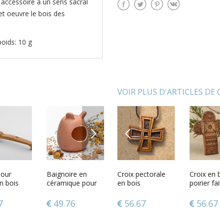
t accessoire a un sens sacral
et oeuvre le bois des
poids: 10 g
VOIR PLUS D'ARTICLES DE
NEXT
PREVIOUS
rale en
pour
Croix védique en
Baignoire en
Croix pectorale
Grand chapelet
Сroix en 
Boîte en 
n bois
bois sur le cordon
céramique pour
en bois
Bijou fait main
poirier fa
de cuir
les chinchillas
blanc avec
scorpion
45
7
56.67
49.76
56.67
106.80
56.67
46.78
tendance Cadeau
original