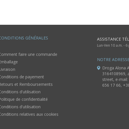
CONDITIONS GÉNÉRALES
ASSISTANCE TÉ
Lun-Ven 10 a.m. - 
Comment faire une commande
NOTRE ADRESS
Emballage
Droga Alona A
Livraison
3164108969, a
Conditions de payement
street, e-mail:
Retours et Remboursements
656 17 66, +3
Conditions d'utilisation
Politique de confidentialité
Conditions d'utilisation
Conditions relatives aux cookies