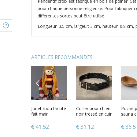
Pendentif croix est fabriqué en bois de poirier. Ce
pour chaque personne religieuse. Pour fabriquer c
différentes sortes peut être utilisé.
Longueur: 3.5 cm, largeur: 3 cm, hauteur: 0.8 cm, 
ARTICLES RECOMMANDÉS
PREVIOUS
 pinte de
Croix murale en
Jouet mou tricoté
Croix pectorale
Collier pour chien
Croix mu
Poche 
aite main
bois
fait main
en bois
noir tressé en cuir
bois
sauna e
fait main
24
108.45
41.52
56.67
31.12
108.
36.5