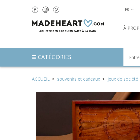
FR
À PROP
CATÉGORIES
ACCUEIL
souvenirs et cadeaux
jeux de société