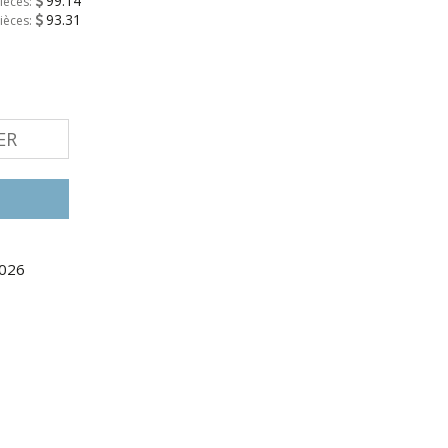
99.14
ièces:
93.31
ièces:
ER
2026