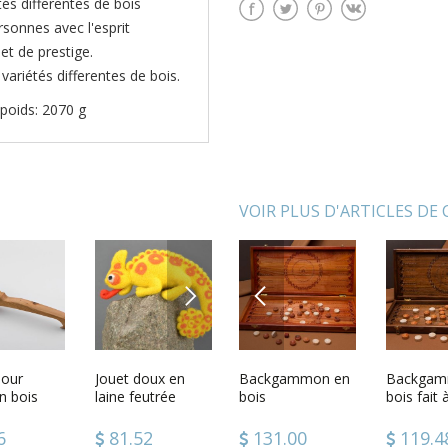
és differentes de bois
sonnes avec l'esprit
et de prestige.
ariétés differentes de bois.
 poids: 2070 g
VOIR PLUS D'ARTICLES DE
NEXT
PREVIOUS
mmon de
pour
Backgammon en
Jouet doux en
Backgammon en
Jouet mou tricoté
Backgam
Parfum 
n bois
bois
laine feutrée
bois
fait main
bois fait 
agrumes 
Caméléon
main peti
64
6
141.08
81.52
131.00
58.02
119.4
128.8