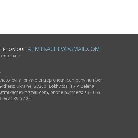
tendance Cadeau
original
ATMTKACHEV@GMAIL.COM
LÉPHONIQUE:
6 p.m. GTM+2
E
natolievna, private entrepreneur, company number
ddress: Ukraine, 37200, Lokhvitsa, 17-A Zelena
atmtkachev@gmail.com
, phone numbers: +38 063
8 067 239 57 24.