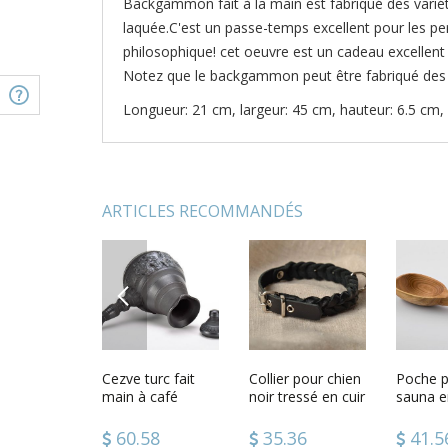
Backgammon fait à la main est fabriqué des variét
laquée.C'est un passe-temps excellent pour les per
philosophique! cet oeuvre est un cadeau excellent 
Notez que le backgammon peut être fabriqué des v
Longueur: 21 cm, largeur: 45 cm, hauteur: 6.5 cm,
ARTICLES RECOMMANDÉS
PREVIOUS
e à
Backgammon en
Cezve turc fait
Backgammon en
Collier pour chien
Backga
Poche 
per
bois fait à la main
main à café
bois
noir tressé en cuir
bois
sauna e
tage et
fait main
he torchon
78
119.48
60.58
102.58
35.36
116.
41.5