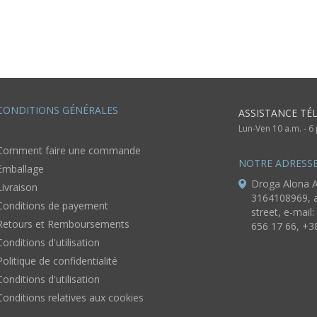
CONDITIONS GÉNÉRALES
ASSISTANCE TÉ
Lun-Ven 10 a.m. - 
Comment faire une commande
NOTRE ADRESS
Emballage
Droga Alona A
Livraison
3164108969, a
Conditions de payement
street, e-mail:
Retours et Remboursements
656 17 66, +3
Conditions d'utilisation
Politique de confidentialité
Conditions d'utilisation
Conditions relatives aux cookies