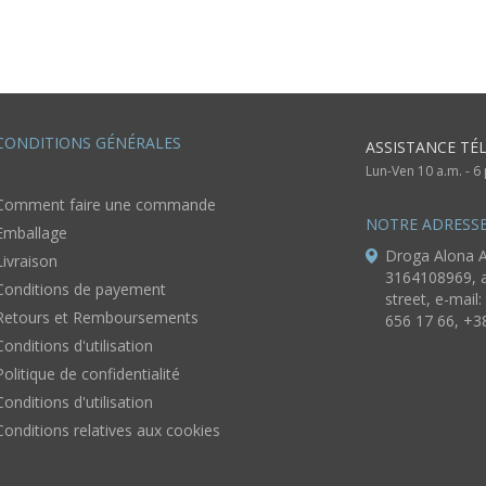
CONDITIONS GÉNÉRALES
ASSISTANCE TÉ
Lun-Ven 10 a.m. - 
Comment faire une commande
NOTRE ADRESS
Emballage
Droga Alona A
Livraison
3164108969, a
Conditions de payement
street, e-mail:
Retours et Remboursements
656 17 66, +3
Conditions d'utilisation
Politique de confidentialité
Conditions d'utilisation
Conditions relatives aux cookies