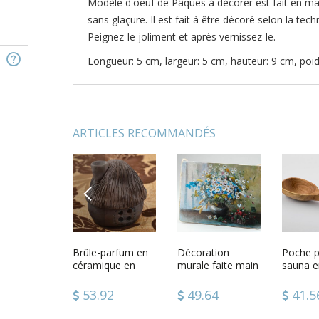
Modèle d'oeuf de Pâques à décorer est fait en mat
sans glaçure. Il est fait à être décoré selon la te
Peignez-le joliment et après vernissez-le.
Longueur: 5 cm, largeur: 5 cm, hauteur: 9 cm, poid
ARTICLES RECOMMANDÉS
PREVIOUS
e
Modèle doeuf de
Brûle-parfum en
Modèle doeuf de
Décoration
Oeuf de
Poche 
ale
Pâques à décorer
céramique en
Pâques à décorer
murale faite main
en bois 
sauna e
u rose
terre cuite fait
en bois
Tableau design
au supp
main
main couleur
bois Cadeau
80
22.46
53.92
22.46
49.64
22.4
41.5
brune
original Vase de
maisonnette
fleurs