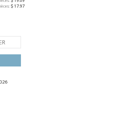
19.09
ièces:
17.97
ièces:
ER
2026