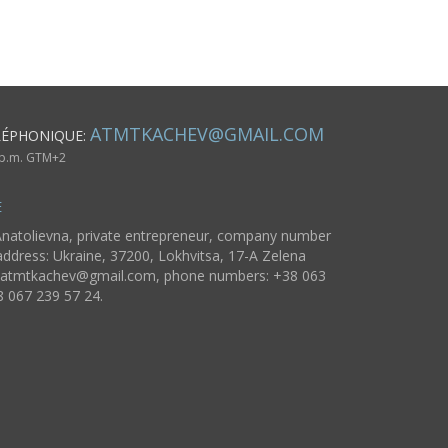
ATMTKACHEV@GMAIL.COM
LÉPHONIQUE:
6 p.m. GTM+2
E
natolievna, private entrepreneur, company number
ddress: Ukraine, 37200, Lokhvitsa, 17-A Zelena
atmtkachev@gmail.com
, phone numbers: +38 063
8 067 239 57 24.