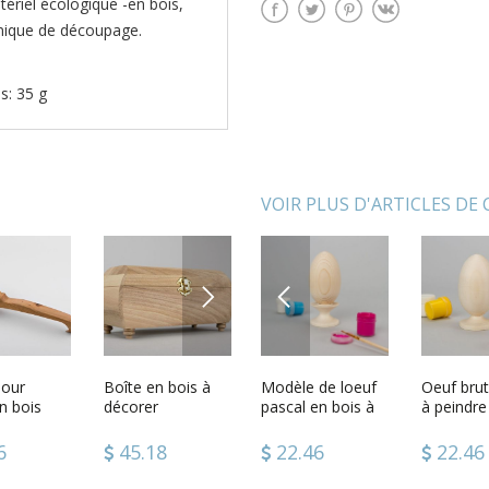
ériel écologique -en bois,
chnique de découpage.
s: 35 g
VOIR PLUS D'ARTICLES DE
NEXT
PREVIOUS
 Pâques
pour
Oeuf à décorer
Boîte en bois à
Modèle de loeuf
Bonhomme de
Oeuf brut
Poupée 
à décorer
n bois
pour le
décorer
pascal en bois à
neige décoratif en
à peindre
faite ma
ort
découpage
décorer
herbe fait main
en boule
6
6
23.78
45.18
22.46
80.42
22.46
48.86