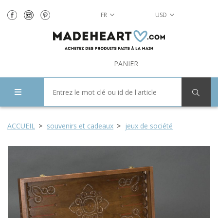
FR
USD
PANIER
ACCUEIL
souvenirs et cadeaux
jeux de société