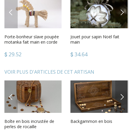
PREVIOUS
NEXT
Porte-bonheur slave poupée
Jouet pour sapin Noël fait
motanka fait main en corde
main
du chanvre jouet ethnique
29.52
34.64
VOIR PLUS D'ARTICLES DE CET ARTISAN
PREVIOUS
NEXT
Boîte en bois incrustée de
Backgammon en bois
perles de rocaille