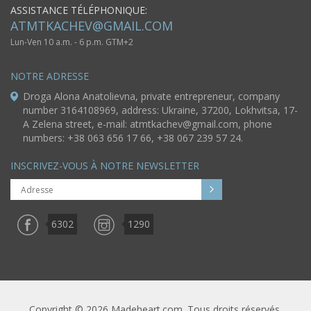
ASSISTANCE TÉLÉPHONIQUE:
ATMTKACHEV@GMAIL.COM
Lun-Ven 10 a.m. - 6 p.m. GTM+2
NOTRE ADRESSE
Droga Alona Anatolievna, private entrepreneur, company
number 3164108969, address: Ukraine, 37200, Lokhvitsa, 17-
A Zelena street, e-mail:
atmtkachev@gmail.com
, phone
numbers: +38 063 656 17 66, +38 067 239 57 24.
INSCRIVEZ-VOUS À NOTRE NEWSLETTER
6302
1290
Copyright © 2026 Madeheart.com. Tous droits réservés.