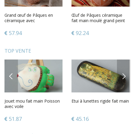
Grand œuf de Pâques en
Œuf de Pâques céramique
céramique avec
fait main moulé grand peint
monogrammes décoratif fait
en argile naturelle
main
57.94
92.24
TOP VENTE
PREVIOUS
NEXT
Jouet mou fait main Poisson
Etui à lunettes rigide fait main
avec voile
51.87
45.16