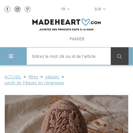
FR
EUR
PANIER
ACCUEIL
fêtes
pâques
oeufs de Pâques en céramique