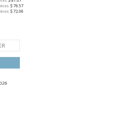
81.07
èces:
76.57
ièces:
72.06
ièces:
ER
2026