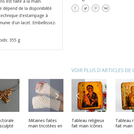
ns est faite à la main.
e dépend de la disponibilité
la technique d'estampage à
munie d'un lacet. Embellissez-
oids: 355 g
VOIR PLUS D'ARTICLES DE
NEXT
PREVIOUS
religieux
ectorale
Tableau religieux
Mitaines faites
Tableau religieux
Bloc de yoga
Tableau r
Lampe
sculpté
Peinture
main tricotées en
fait main Icônes
fait main
aromatiq
e fait
religieuse fait
laine
religieuses Objet
religieus
céramiq