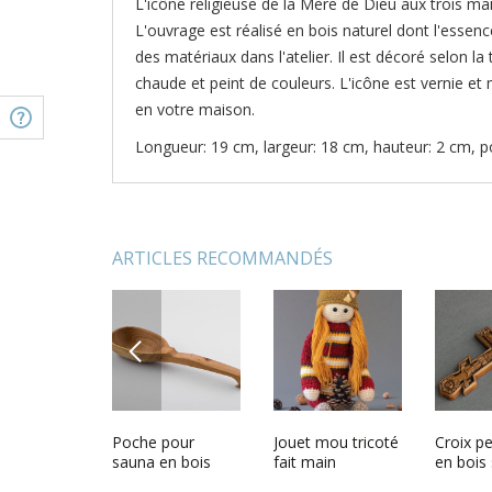
L'icône religieuse de la Mère de Dieu aux trois mai
L'ouvrage est réalisé en bois naturel dont l'essenc
des matériaux dans l'atelier. Il est décoré selon 
chaude et peint de couleurs. L'icône est vernie et 
en votre maison.
Longueur: 19 cm, largeur: 18 cm, hauteur: 2 cm, p
ARTICLES RECOMMANDÉS
PREVIOUS
tion pour
Icone religieuse
Poche pour
Tableau religieux
Jouet mou tricoté
Tableau 
Croix p
de Noël
bois faite main
sauna en bois
fait main Icônes
fait main
Peinture
en bois 
main
Notre-Dame de
religieuses design
religieus