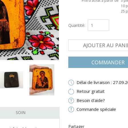
Prix d'achat à partir de
5 pi
10 p
25 p
Quantité:
AJOUTER AU PANI
COMMANDER
Délai de livraison : 27.09.
Retour gratuit
Besoin d'aide?
Commande spéciale
SOIN
Partager