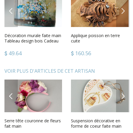
PREVIOUS
NEXT
Décoration murale faite main
Applique poisson en terre
Tableau design bois Cadeau
cuite
original Vase de fleurs
49.64
160.56
VOIR PLUS D'ARTICLES DE CET ARTISAN
PREVIOUS
NEXT
Serre tête couronne de fleurs
Suspension décorative en
fait main
forme de coeur faite main