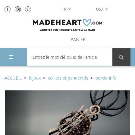
FR
USD
PANIER
ACCUEIL
bijoux
colliers et pendentifs
pendentifs