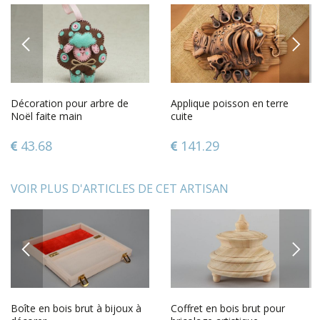
PREVIOUS
NEXT
Décoration pour arbre de
Applique poisson en terre
Noël faite main
cuite
43.68
141.29
VOIR PLUS D'ARTICLES DE CET ARTISAN
PREVIOUS
NEXT
Boîte en bois brut à bijoux à
Coffret en bois brut pour