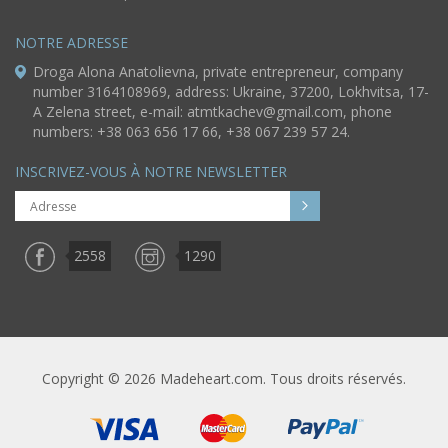
NOTRE ADRESSE
Droga Alona Anatolievna, private entrepreneur, company
number 3164108969, address: Ukraine, 37200, Lokhvitsa, 17-
A Zelena street, e-mail:
atmtkachev@gmail.com
, phone
numbers: +38 063 656 17 66, +38 067 239 57 24.
INSCRIVEZ-VOUS À NOTRE NEWSLETTER
2558
1290
Copyright © 2026 Madeheart.com. Tous droits réservés.