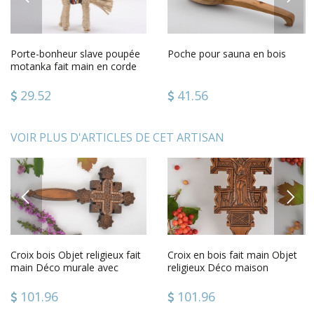
Porte-bonheur slave poupée
Poche pour sauna en bois
motanka fait main en corde
du chanvre jouet ethnique
29.52
41.56
VOIR PLUS D'ARTICLES DE CET ARTISAN
PREVIOUS
NEXT
Croix bois Objet religieux fait
Croix en bois fait main Objet
main Déco murale avec
religieux Déco maison
incrustation design
chrétienne tilleul
101.96
101.96