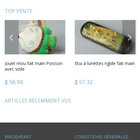
TOP VENTE
PREVIOUS
NEXT
Jouet mou fait main Poisson
Etui à lunettes rigide fait main
avec voile
58.94
51.32
ARTICLES RÉCEMMENT VUS
MADEHEART
CONDITIONS GÉNÉRALES