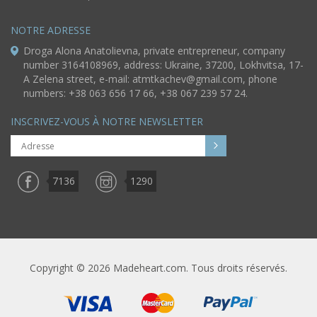
NOTRE ADRESSE
Droga Alona Anatolievna, private entrepreneur, company
number 3164108969, address: Ukraine, 37200, Lokhvitsa, 17-
A Zelena street, e-mail:
atmtkachev@gmail.com
, phone
numbers: +38 063 656 17 66, +38 067 239 57 24.
INSCRIVEZ-VOUS À NOTRE NEWSLETTER
7136
1290
Copyright © 2026 Madeheart.com. Tous droits réservés.