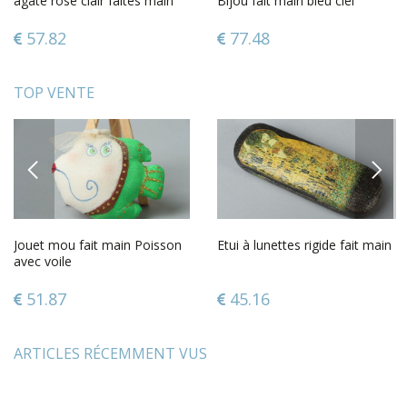
agate rose clair faites main
Bijou fait main bleu ciel
pendantes
Cadeau femme design
57.82
77.48
TOP VENTE
PREVIOUS
NEXT
Jouet mou fait main Poisson
Etui à lunettes rigide fait main
avec voile
51.87
45.16
ARTICLES RÉCEMMENT VUS