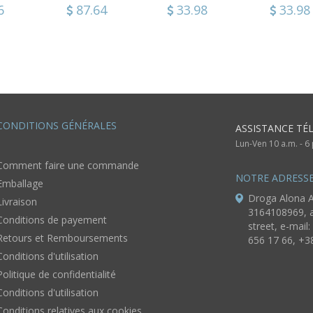
Chouette
gouache
0
6
48.16
87.64
33.98
61.84
33.98
178.6
artisanal
reproduc
CONDITIONS GÉNÉRALES
ASSISTANCE TÉ
Lun-Ven 10 a.m. - 
Comment faire une commande
NOTRE ADRESS
Emballage
Droga Alona A
Livraison
3164108969, a
Conditions de payement
street, e-mail:
Retours et Remboursements
656 17 66, +3
Conditions d'utilisation
Politique de confidentialité
Conditions d'utilisation
Conditions relatives aux cookies