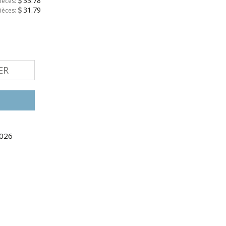
33.78
ièces:
31.79
ièces:
ER
2026