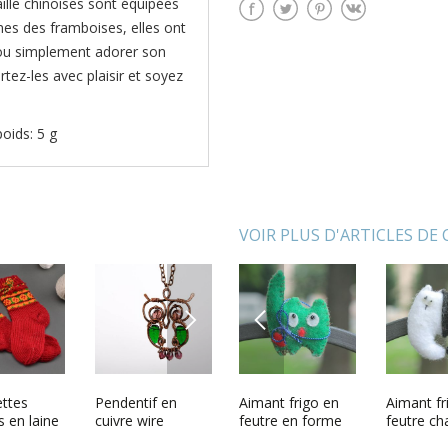
aille chinoises sont équipées
mes des framboises, elles ont
e ou simplement adorer son
rtez-les avec plaisir et soyez
oids: 5 g
VOIR PLUS D'ARTICLES DE
NEXT
PREVIOUS
apillon
ttes
Bracelet large en
Pendentif en
Aimant frigo en
Jouet mou tricoté
Aimant fr
Icône rel
 faite
s en laine
perles de rocaille
cuivre wire
feutre en forme
en forme de lapin
feutre ch
orthodox
faites
et coraux
wrapping
de chat
en pull rose violet
chatte no
bois pein