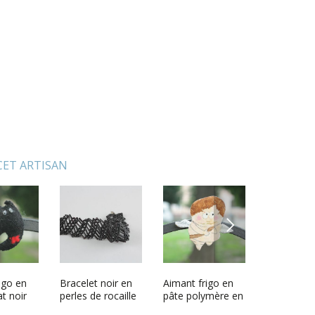
 CET ARTISAN
NEXT
igo en
igieuse
Bracelet noir en
Croix orthodoxe
Aimant frigo en
Assiette
Boucles do
Poupée b
at noir
e en
perles de rocaille
murale
pâte polymère en
décorative en
de perles 
faite main
ire
te de
fait main
forme dange
bois
rocaille Pe
en boule