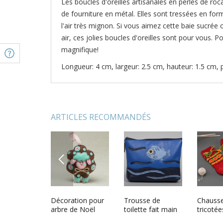
Les boucles d'oreilles artisanales en perles de roc
de fourniture en métal. Elles sont tressées en for
l'air très mignon. Si vous aimez cette baie sucré
air, ces jolies boucles d'oreilles sont pour vous. Po
magnifique!
Longueur: 4 cm, largeur: 2.5 cm, hauteur: 1.5 cm, p
ARTICLES RECOMMANDÉS
PREVIOUS
mou fait
Collier perles de
Décoration pour
Boucles doreilles
Trousse de
Broche P
Chausse
léphant
rocaille Broche
arbre de Noël
puces coccinelles
toilette fait main
originale
tricotée
fait main fleurs de
faite main
en pâte polymère
Trousse à
main
Rouges 