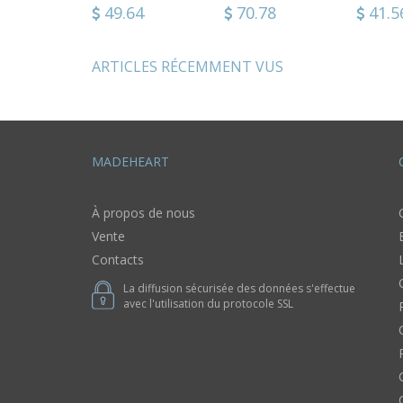
pavot
maquillage bleu
main
.12
101.96
49.64
33.98
70.78
64.4
41.5
Accessoires
faux cuir Cadeau
femme
femme
ARTICLES RÉCEMMENT VUS
MADEHEART
À propos de nous
Vente
Contacts
La diffusion sécurisée des données s'effectue
avec l'utilisation du protocole SSL