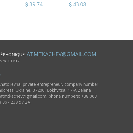
noire
4
39.74
29.62
43.08
19.56
39.74
48.86
e
tion
ATMTKACHEV@GMAIL.COM
LÉPHONIQUE:
6 p.m. GTM+2
E
natolievna, private entrepreneur, company number
ddress: Ukraine, 37200, Lokhvitsa, 17-A Zelena
atmtkachev@gmail.com
, phone numbers: +38 063
8 067 239 57 24.