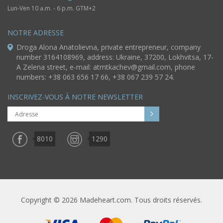
Lun-Ven 10 a.m. - 6 p.m. GTM+2
NOTRE ADRESSE
Droga Alona Anatolievna, private entrepreneur, company
number 3164108969, address: Ukraine, 37200, Lokhvitsa, 17-
A Zelena street, e-mail:
atmtkachev@gmail.com
, phone
numbers: +38 063 656 17 66, +38 067 239 57 24.
INSCRIVEZ-VOUS À NOTRE NEWSLETTER
8010
1290
Copyright © 2026 Madeheart.com. Tous droits réservés.