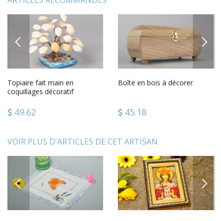
ARTICLES RECOMMANDÉS
PREVIOUS
NEXT
Topiaire fait main en
Boîte en bois à décorer
coquillages décoratif
49.62
45.18
VOIR PLUS D'ARTICLES DE CET ARTISAN
PREVIOUS
NEXT