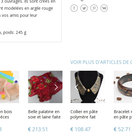
3 ouvrages. Ils sont créés en
nt modelées en argile rouge
à vos amis pour leur
, poids: 245 g
VOIR PLUS D'ARTICLES DE
NEXT
PREVIOUS
doreilles
en bois
Boîte à bijoux à
Belle palatine en
Collier en pâte
Collier fait main
Bracelet
Porte-bo
 et pâte
ièces
tiroir en argile
soie et laine faite
polymère fait
en cuir naturel et
en pâte 
slave po
 faites
main avec
faite main petite
main rouge foncé
main de créateur
corne de vache
avec fleur
motanka 
ndantes
 peinture
forme de tête de
accessoire pour
bijou massif pour
main cad
main en 
5
3
62.85
213.51
108.47
183.00
52.71
25.98