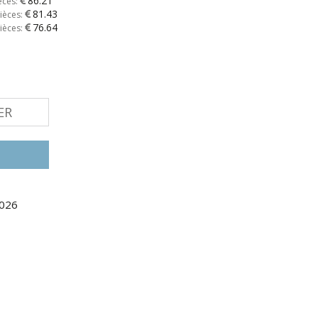
86.21
èces:
81.43
ièces:
76.64
ièces:
ER
2026