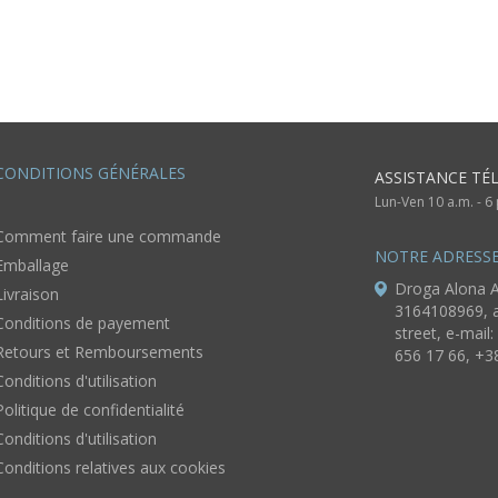
iettage
chien
femme
femme
femme
chanvre 
ethnique
CONDITIONS GÉNÉRALES
ASSISTANCE TÉ
Lun-Ven 10 a.m. - 
Comment faire une commande
NOTRE ADRESS
Emballage
Droga Alona A
Livraison
3164108969, a
Conditions de payement
street, e-mail:
Retours et Remboursements
656 17 66, +3
Conditions d'utilisation
Politique de confidentialité
Conditions d'utilisation
Conditions relatives aux cookies