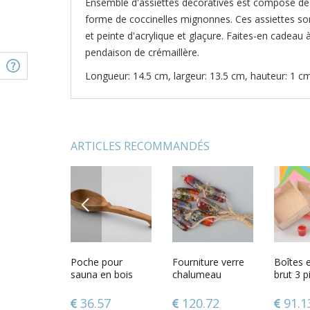
Ensemble d'assiettes décoratives est composé de 
forme de coccinelles mignonnes. Ces assiettes so
et peinte d'acrylique et glaçure. Faites-en cadeau 
pendaison de crémaillère.
Longueur: 14.5 cm, largeur: 13.5 cm, hauteur: 1 cm
ARTICLES RECOMMANDÉS
PREVIOUS
 pour chien
Pendentif en pâte
Poche pour
Assiettes en
Fourniture verre
Boucles 
Boîtes 
essé en cuir
polymère avec
sauna en bois
forme de poisson
chalumeau
en verre
brut 3 p
in
verre orange fait
multicolores
ensemble de
polymère
faites 
main sur chaîne
peintes faites
perles fantaisie
main pe
cœurs à
12
42.61
36.57
94.09
120.72
40.8
91.1