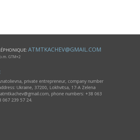
jouet
sur cordon noir
originale de
cordon
créateur
ATMTKACHEV@GMAIL.COM
LÉPHONIQUE:
6 p.m. GTM+2
E
natolievna, private entrepreneur, company number
ddress: Ukraine, 37200, Lokhvitsa, 17-A Zelena
atmtkachev@gmail.com
, phone numbers: +38 063
8 067 239 57 24.