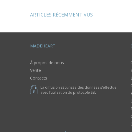
métallique
main 3 pièces
multicolores
rondes
ou serv
ARTICLES RÉCEMMENT VUS
MADEHEART
À propos de nous
Vente
Contacts
La diffusion sécurisée des données s'effectue
avec l'utilisation du protocole SSL