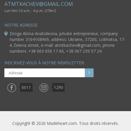
ATMTKACHEV@GMAIL.COM
Lun-Ven 10 a.m. - 6 p.m. GTM+2
NOTRE ADRESSE
Droga Alona Anatolievna, private entrepreneur, company
number 3164108969, address: Ukraine, 37200, Lokhvitsa, 17-
A Zelena street, e-mail:
atmtkachev@gmail.com
, phone
numbers: +38 063 656 17 66, +38 067 239 57 24.
INSCRIVEZ-VOUS À NOTRE NEWSLETTER
6011
1290
Copyright © 2026 Madeheart.com. Tous droits réservés.