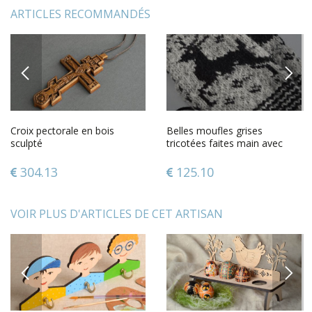
ARTICLES RECOMMANDÉS
PREVIOUS
NEXT
Croix pectorale en bois
Belles moufles grises
sculpté
tricotées faites main avec
ornement en laine pour
femme
304.13
125.10
VOIR PLUS D'ARTICLES DE CET ARTISAN
PREVIOUS
NEXT